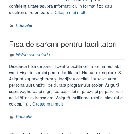
confidențialitate asupra informațiilor, în format fizic sau
„Declaratie
electronic, referitoare…
Citește mai mult
confidentialitate
facilitator”
Educație
Fisa de sarcini pentru facilitatori
Niciun comentariu
Descarcă Fisa de sarcini pentru facilitatori în format editabil
word Fișa de sarcini pentru facilitatori Număr exemplare: 3
Asigură supravegherea și îngrijirea copilului la solicitarea
personalului unității, pe durata programului școlar; Asigură
supravegherea și îngrijirea copilului în pauze și pe parcursul
activităților extrașcolare; Asigură facilitarea relației elevului cu
„Fisa
colegii, în…
Citește mai mult
de
sarcini
Educație
pentru
facilitatori”