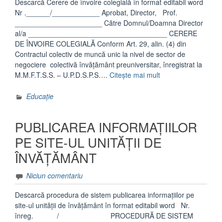
Descarcă Cerere de învoire colegială în format editabil word
Nr .______/____________ Aprobat, Director, Prof.
______________________ Către Domnul/Doamna Director
al/a ___________________________________ CERERE
DE ÎNVOIRE COLEGIALĂ Conform Art. 29, alin. (4) din
Contractul colectiv de muncă unic la nivel de sector de
negociere colectivă învăţământ preuniversitar, înregistrat la
„Cerere
M.M.F.T.S.S. – U.P.D.S.P.S….
Citește mai mult
de
învoire
Educație
colegială”
PUBLICAREA INFORMAȚIILOR
PE SITE-UL UNITĂȚII DE
ÎNVĂȚĂMÂNT
Niciun comentariu
Descarcă procedura de sistem publicarea informațiilor pe
site-ul unității de învățământ în format editabil word Nr.
înreg. / PROCEDURĂ DE SISTEM