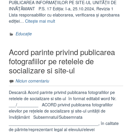
PUBLICAREA INFORMAȚIILOR PE SITE-UL UNITĂȚII DE
INVĂȚĂMANT P.S. 17 Ediția: I-a, 25.10.2024, Revizia 1
Lista responsabililor cu elaborarea, verificarea și aprobarea
„PUBLICAREA
ediției…
Citește mai mult
INFORMAȚIILOR
PE
Educație
SITE-
UL
Acord parinte privind publicarea
UNITĂȚII
DE
fotografiilor pe retelele de
ÎNVĂȚĂMÂNT”
socializare si site-ul
Niciun comentariu
Descarcă Acord parinte privind publicarea fotografiilor pe
retelele de socializare si site-ul în format editabil word Nr.
___/_________ ACORD privind publicarea fotografiilor
elevilor pe rețelele de socializare și site-ul unității de
învățământ Subsemnatul/Subsemnata
______________________________________, în calitate
de părinte/reprezentant legal al elevului/elevei