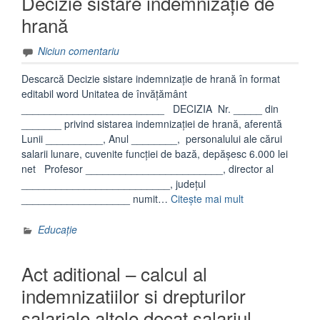
Decizie sistare indemnizație de
hrană
Niciun comentariu
Descarcă Decizie sistare indemnizație de hrană în format
editabil word Unitatea de învățământ
_________________________ DECIZIA Nr. _____ din
_______ privind sistarea indemnizației de hrană, aferentă
Lunii __________, Anul ________, personalului ale cărui
salarii lunare, cuvenite funcţiei de bază, depășesc 6.000 lei
net Profesor ________________________, director al
__________________________, judeţul
„Decizie
___________________ numit…
Citește mai mult
sistare
indemnizație
Educație
de
hrană”
Act aditional – calcul al
indemnizatiilor si drepturilor
salariale altele decat salariul