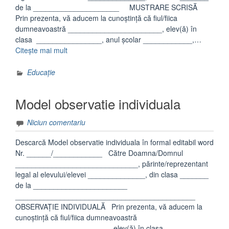
de la _____________________ MUSTRARE SCRISĂ
Prin prezenta, vă aducem la cunoştinţă că fiul/fiica
dumneavoastră _______________________, elev(ă) în
clasa ________________, anul școlar ____________,…
„Model
Citește mai mult
mustrare
scrisa
Educație
elev”
Model observatie individuala
Niciun comentariu
Descarcă Model observatie individuala în formal editabil word
Nr. ______/____________ Către Doamna/Domnul
______________________________, părinte/reprezentant
legal al elevului/elevei ______________, din clasa _______
de la _______________________
____________________________________________
OBSERVAŢIE INDIVIDUALĂ Prin prezenta, vă aducem la
cunoştinţă că fiul/fiica dumneavoastră
_______________________, elev(ă) în clasa