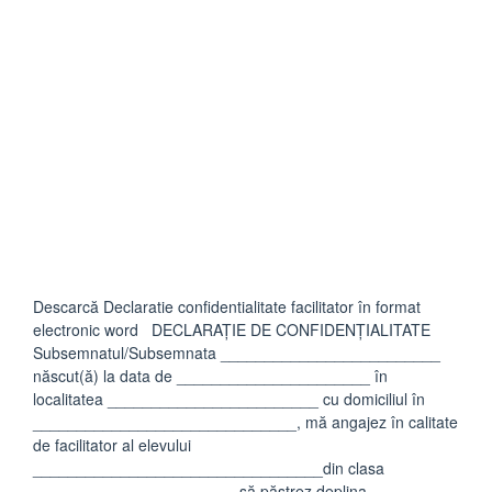
Descarcă Declaratie confidentialitate facilitator în format
electronic word DECLARAȚIE DE CONFIDENȚIALITATE
Subsemnatul/Subsemnata _________________________
născut(ă) la data de ______________________ în
localitatea ________________________ cu domiciliul în
______________________________, mă angajez în calitate
de facilitator al elevului
_________________________________din clasa
_______________________ să păstrez deplina