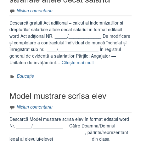
Niciun comentariu
Descarcă gratuit Act aditional – calcul al indemnizatiilor si
drepturilor salariale altele decat salariul în format editabil
word Act adițional NR. _____/_____________ De modificare
și completare a contractului individual de muncă încheiat și
înregistrat sub nr. ____/________________ În registrul
general de evidență a salariaților Părțile: Angajator —
„Act
Unitatea de învățământ…
Citește mai mult
aditional
–
Educație
calcul
al
Model mustrare scrisa elev
indemnizatiilor
si
Niciun comentariu
drepturilor
salariale
Descarcă Model mustrare scrisa elev în format editabil word
altele
Nr. ______/____________ Către Doamna/Domnul
decat
______________________________, părinte/reprezentant
salariul”
legal al elevului/elevei ______________, din clasa _______