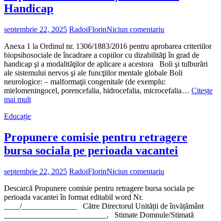
Handicap
septembrie 22, 2025
RadoiFlorin
Niciun comentariu
Anexa 1 la Ordinul nr. 1306/1883/2016 pentru aprobarea criteriilor
biopsihosociale de încadrare a copiilor cu dizabilităţi în grad de
handicap şi a modalităţilor de aplicare a acestora Boli şi tulburări
ale sistemului nervos şi ale funcţiilor mentale globale Boli
neurologice: – malformaţii congenitale (de exemplu:
mielomeningocel, porencefalia, hidrocefalia, microcefalia…
Citește
„Ordinul
mai mult
nr.
Educație
1306/1883/2016
–
Criterii
Propunere comisie pentru retragere
Biopsihosociale
bursa sociala pe perioada vacantei
pentru
Încadrarea
Copiilor
septembrie 22, 2025
RadoiFlorin
Niciun comentariu
cu
Dizabilități
Descarcă Propunere comisie pentru retragere bursa sociala pe
în
perioada vacantei în format editabil word Nr.
Grad
____/______________ Către Directorul Unității de învățământ
de
__________________________, Stimate Domnule/Stimată