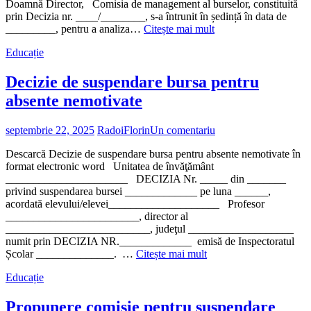
Handicap”
Doamnă Director, Comisia de management al burselor, constituită
prin Decizia nr. ____/________, s-a întrunit în ședință în data de
„Propunere
_________, pentru a analiza…
Citește mai mult
comisie
Educație
pentru
retragere
bursa
Decizie de suspendare bursa pentru
sociala
absente nemotivate
pe
perioada
vacantei”
septembrie 22, 2025
RadoiFlorin
Un comentariu
Descarcă Decizie de suspendare bursa pentru absente nemotivate în
format electronic word Unitatea de învăţământ
______________________ DECIZIA Nr. _____ din _______
privind suspendarea bursei _____________ pe luna ______,
acordată elevului/elevei____________________ Profesor
________________________, director al
__________________________, judeţul ___________________
numit prin DECIZIA NR._____________ emisă de Inspectoratul
„Decizie
Școlar ______________. …
Citește mai mult
de
Educație
suspendare
bursa
pentru
Propunere comisie pentru suspendare