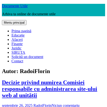
Sari
Documente Utile
la
Arhiva ta online de documente utile
conținut
Meniu principal
Prima pagină
Educație
Afaceri
Finante
Juridic
SIRUTA
Solicită un document
Contact
Autor:
RadoiFlorin
Decizie privind numirea Comisiei
responsabile cu administrarea site-ului
web al unității
septembrie 26, 2025
RadoiFlorin
Niciun comentariu