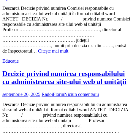
Descarcă Decizie privind numirea Comisiei responsabile cu
administrarea site-ului web al unității în format editabil word
ANTET DECIZIA Nr. _____/________ privind numirea Comisiei
responsabile cu administrarea site-ului web al unității
Profesor ……………………………………………, director al
………………………………………………….
………………………………………, judeţul
…………………………., numit prin decizia nr. din ……., emisă
„Decizie
de Inspectoratul…
Citește mai mult
privind
Educație
numirea
Comisiei
responsabile
Decizie privind numirea responsabilului
cu
cu administrarea site-ului web al unității
administrarea
site-
ului
septembrie 26, 2025
RadoiFlorin
Niciun comentariu
web
al
Descarcă Decizie privind numirea responsabilului cu administrarea
unității”
site-ului web al unității în format editabil word ANTET DECIZIA
Nr. _____/________ privind numirea responsabilului cu
administrarea site-ului web al unității Profesor
………………………………., director al
……………………………………………………………….,