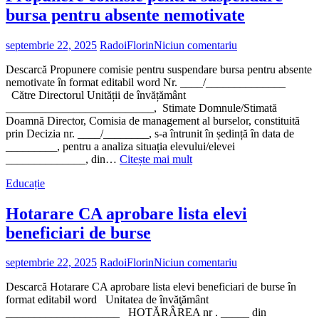
absente
bursa pentru absente nemotivate
nemotivate”
septembrie 22, 2025
RadoiFlorin
Niciun comentariu
Descarcă Propunere comisie pentru suspendare bursa pentru absente
nemotivate în format editabil word Nr. ____/______________
Către Directorul Unității de învățământ
__________________________, Stimate Domnule/Stimată
Doamnă Director, Comisia de management al burselor, constituită
prin Decizia nr. ____/________, s-a întrunit în ședință în data de
_________, pentru a analiza situația elevului/elevei
„Propunere
______________, din…
Citește mai mult
comisie
Educație
pentru
suspendare
bursa
Hotarare CA aprobare lista elevi
pentru
beneficiari de burse
absente
nemotivate”
septembrie 22, 2025
RadoiFlorin
Niciun comentariu
Descarcă Hotarare CA aprobare lista elevi beneficiari de burse în
format editabil word Unitatea de învăţământ
____________________ HOTĂRÂREA nr . _____ din