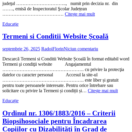
judeţul ………………………….., numit prin decizia nr. din
……., emisă de Inspectoratul Şcolar Județean
„Decizie
…………………………………
Citește mai mult
privind
Educație
numirea
responsabilului
cu
Termeni si Conditii Website Școală
administrarea
site-
septembrie 26, 2025
RadoiFlorin
Niciun comentariu
ului
web
Descarcă Termeni si Conditii Website Școală în format editabil word
al
Termeni şi condiţii website Angajamentul
unității”
……………………………………………. cu privire la protecţia
datelor cu caracter personal Accesul la site-ul
……………………………………………. este liber și gratuit
pentru toate persoanele interesate. Pentru orice întrebare sau
„Terme
solicitare cu privire la Termeni și condiții și…
Citește mai mult
si
Educație
Conditi
Websit
Școală”
Ordinul nr. 1306/1883/2016 – Criterii
Biopsihosociale pentru Încadrarea
Copiilor cu Dizabilități în Grad de