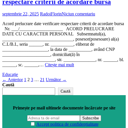
respectare criterii de acordare bursa
bursa
merit”
septembrie 22, 2025
RadoiFlorin
Niciun comentariu
Acord prelucrare date verificare respectare criterii de acordare bursa
Nr. ___/___________________ ACORD PRELUCRARE
DATE CU CARACTER PERSONAL Subsemnatul(a),
_______________________________, posesor(posesoare) al(a)
C.I./B.I., seria ______, nr. __________, eliberat de
____________________, la data de __________, având CNP
_____________________, domiciliat(ă) în
_______________________, str. ______________, nr. ______, bl.
„Acord
______, sc. ______,…
Citește mai mult
prelucrare
Educație
date
Paginație
Pagină
Pagină
Pagină
Pagină
← Anterior
1
2
3
…
21
Următor →
verificare
Caută
respectare
articole
criterii
Caută
de
acordare
bursa”
Primește pe mail ultimele documente încărcate pe site
Accept politica de confidențialitate