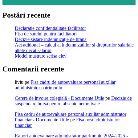
Postări recente
Declaratie confidentialitate facilitator
Fisa de sarcini pentru facilitatori
Decizie sistare indemnizație de hrană
Act aditional – calcul al indemnizatiilor si drepturilor salariale
altele decat salariul
Model mustrare scrisa elev
Comentarii recente
liviu
pe
Fisa cadru de autoevaluare personal auxiliar
administrator patrimoniu
Cerere de învoire colegială - Documente Utile
pe
Decizie de
suspendare bursa pentru absente nemotivate
Fisa cadru de autoevaluare personal auxiliar administrator
financiar - Documente Utile
pe
Fisa post administrator
financiar
Raport autoevaluare administrator patrimoniu 2024-2025 -