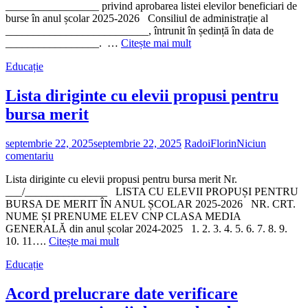
_________________ privind aprobarea listei elevilor beneficiari de
burse în anul școlar 2025-2026 Consiliul de administrație al
__________________________, întrunit în ședință în data de
„Hotarare
_________________. …
Citește mai mult
CA
Educație
aprobare
lista
elevi
Lista diriginte cu elevii propusi pentru
beneficiari
bursa merit
de
burse”
septembrie 22, 2025
septembrie 22, 2025
RadoiFlorin
Niciun
comentariu
Lista diriginte cu elevii propusi pentru bursa merit Nr.
___/_______________ LISTA CU ELEVII PROPUȘI PENTRU
BURSA DE MERIT ÎN ANUL ȘCOLAR 2025-2026 NR. CRT.
NUME ȘI PRENUME ELEV CNP CLASA MEDIA
GENERALĂ din anul școlar 2024-2025 1. 2. 3. 4. 5. 6. 7. 8. 9.
„Lista
10. 11….
Citește mai mult
diriginte
Educație
cu
elevii
propusi
Acord prelucrare date verificare
pentru