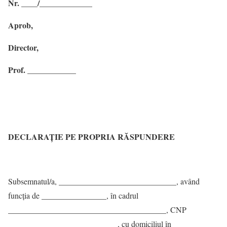
Nr. ____/_____________
Aprob,
Director,
Prof. ____________
DECLARAŢIE PE PROPRIA RĂSPUNDERE
Subsemnatul/a, _____________________________, având
funcţia de ________________, în cadrul
_______________________________________, CNP
___________________________, cu domiciliul în