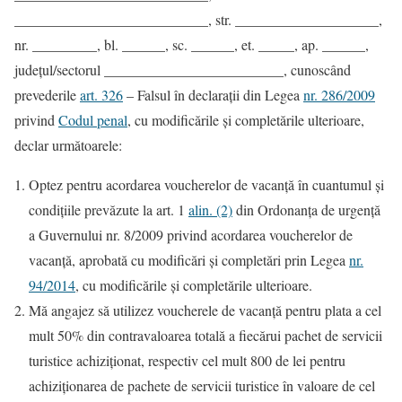
___________________________, str. ____________________,
nr. _________, bl. ______, sc. ______, et. _____, ap. ______,
judeţul/sectorul _________________________, cunoscând
prevederile
art. 326
– Falsul în declaraţii din Legea
nr. 286/2009
privind
Codul penal
, cu modificările şi completările ulterioare,
declar următoarele:
Optez pentru acordarea voucherelor de vacanţă în cuantumul şi
condiţiile prevăzute la art. 1
alin. (2)
din Ordonanţa de urgenţă
a Guvernului nr. 8/2009 privind acordarea voucherelor de
vacanţă, aprobată cu modificări şi completări prin Legea
nr.
94/2014
, cu modificările şi completările ulterioare.
Mă angajez să utilizez voucherele de vacanţă pentru plata a cel
mult 50% din contravaloarea totală a fiecărui pachet de servicii
turistice achiziţionat, respectiv cel mult 800 de lei pentru
achiziţionarea de pachete de servicii turistice în valoare de cel