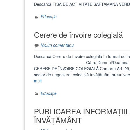
Descarcă FISĂ DE ACTIVITATE SĂPTĂMÂNA VERDE 20
Educație
Cerere de învoire colegială
Niciun comentariu
Descarcă Cerere de învoire colegială în format edi
______________________ Către Domnul/Doamna D
CERERE DE ÎNVOIRE COLEGIALĂ Conform Art. 29, alin
sector de negociere colectivă învăţământ preuniversi
„Cerere
mult
de
învoire
Educație
colegială”
PUBLICAREA INFORMAȚIILO
ÎNVĂȚĂMÂNT