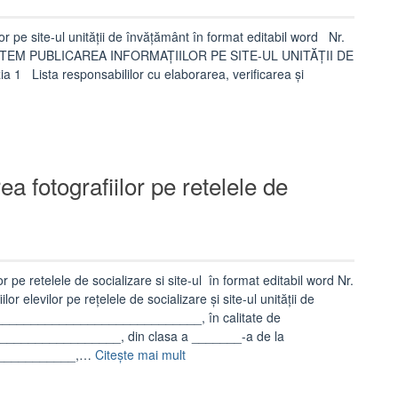
r pe site-ul unității de învățământ în format editabil word Nr.
CAREA INFORMAȚIILOR PE SITE-UL UNITĂȚII DE
 1 Lista responsabililor cu elaborarea, verificarea și
R
ea fotografiilor pe retelele de
r pe retelele de socializare si site-ul în format editabil word Nr.
elevilor pe rețelele de socializare și site-ul unității de
___________________________, în calitate de
____________________, din clasa a _______-a de la
„Acord
____________,…
Citește mai mult
parinte
privind