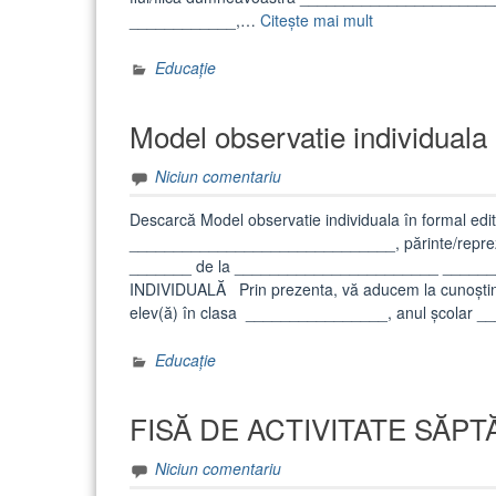
„Model
____________,…
Citește mai mult
mustrare
scrisa
Educație
elev”
Model observatie individuala
Niciun comentariu
Descarcă Model observatie individuala în formal 
______________________________, părinte/reprezen
_______ de la _______________________ ____
INDIVIDUALĂ Prin prezenta, vă aducem la cunoşti
elev(ă) în clasa ________________, anul școlar _
Educație
FISĂ DE ACTIVITATE SĂP
Niciun comentariu