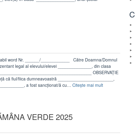
C
editabil word Nr. ______/____________ Către Doamna/Domnul
tant legal al elevului/elevei ______________, din clasa
________________________________________ OBSERVAŢIE
nţă că fiul/fiica dumneavoastră _______________________,
„Model
___________, a fost sancționat/ă cu…
Citește mai mult
observatie
individuala”
TĂMÂNA VERDE 2025