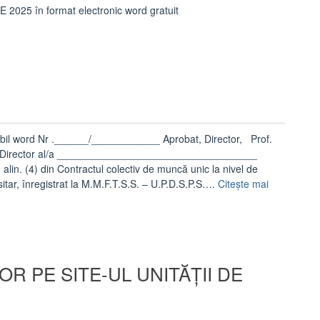
25 în format electronic word gratuit
tabil word Nr .______/____________ Aprobat, Director, Prof.
irector al/a ___________________________________
. (4) din Contractul colectiv de muncă unic la nivel de
tar, înregistrat la M.M.F.T.S.S. – U.P.D.S.P.S….
Citește mai
R PE SITE-UL UNITĂȚII DE