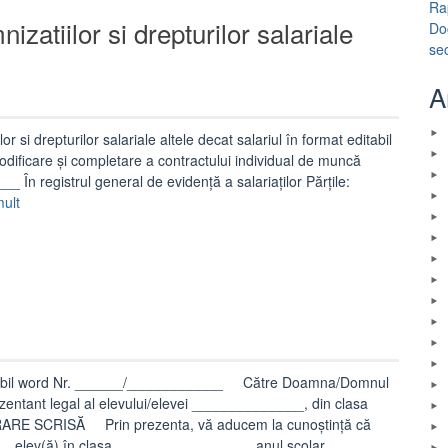
Ra
hrană”
nizatiilor si drepturilor salariale
Do
se
A
or si drepturilor salariale altele decat salariul în format editabil
ficare și completare a contractului individual de muncă
 În registrul general de evidență a salariaților Părțile:
„Act
mult
aditional
–
calcul
al
indemnizatiilor
si
drepturilor
salariale
ditabil word Nr. ______/____________ Către Doamna/Domnul
altele
tant legal al elevului/elevei ______________, din clasa
decat
E SCRISĂ Prin prezenta, vă aducem la cunoştinţă că
salariul”
, elev(ă) în clasa ________________, anul școlar