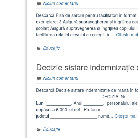
Niciun comentariu
Descarcă Fisa de sarcini pentru facilitatori în format
exemplare: 3 Asigură supravegherea și îngrijirea copil
școlar; Asigură supravegherea și îngrijirea copilului 
facilitarea relației elevului cu colegii, în…
Citește mai
Educație
Decizie sistare indemnizație
Niciun comentariu
Descarcă Decizie sistare indemnizație de hrană în f
_________________________ DECIZIA Nr. _____ din
Lunii __________, Anul ________, personalului ale că
depășesc 6.000 lei net Profesor ______________
judeţul ___________________ numit…
Citește mai
Educație