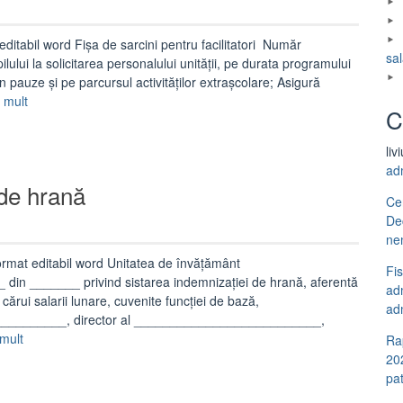
 editabil word Fișa de sarcini pentru facilitatori Număr
sal
ului la solicitarea personalului unității, pe durata programului
în pauze și pe parcursul activităților extrașcolare; Asigură
„Fisa
 mult
C
de
sarcini
liv
pentru
ad
facilitatori”
 de hrană
Ce
De
ne
ormat editabil word Unitatea de învățământ
Fi
 _______ privind sistarea indemnizației de hrană, aferentă
adm
rui salarii lunare, cuvenite funcţiei de bază,
adm
__________, director al __________________________,
„Decizie
 mult
Ra
sistare
20
indemnizație
pa
de