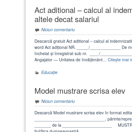
Act aditional – calcul al indem
altele decat salariul
Niciun comentariu
Descarcă gratuit Act aditional – calcul al indemnizatiil
word Act adițional NR. _____/_____________ De modi
încheiat și înregistrat sub nr. ____/________________
Angajator — Unitatea de învățământ…
Citește mai 
Educație
Model mustrare scrisa elev
Niciun comentariu
Descarcă Model mustrare scrisa elev în format e
______________________________, părinte/reprezen
_______ de la _____________________ MUSTRAR
fiul/fiica dumneavoastră _______________________