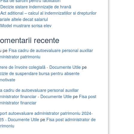
Fisa de sarcini pentru facilitatori
Decizie sistare indemnizație de hrană
Act aditional – calcul al indemnizatiilor si drepturilor
ariale altele decat salariul
Model mustrare scrisa elev
omentarii recente
iu
pe
Fisa cadru de autoevaluare personal auxiliar
ministrator patrimoniu
rere de învoire colegială - Documente Utile
pe
cizie de suspendare bursa pentru absente
motivate
sa cadru de autoevaluare personal auxiliar
inistrator financiar - Documente Utile
pe
Fisa post
inistrator financiar
port autoevaluare administrator patrimoniu 2024-
25 - Documente Utile
pe
Fisa post administrator de
trimoniu