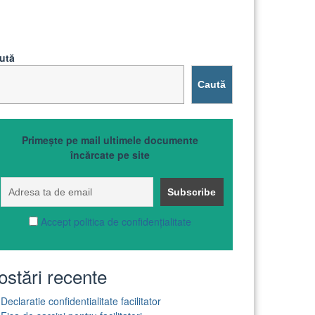
ută
Caută
Primește pe mail ultimele documente
încărcate pe site
Accept politica de confidențialitate
tate
ostări recente
Declaratie confidentialitate facilitator