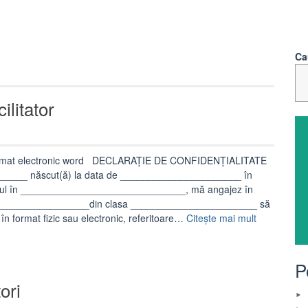
Ca
ilitator
r în format electronic word DECLARAȚIE DE CONFIDENȚIALITATE
___ născut(ă) la data de ______________________ în
liul în ______________________________, mă angajez în
_____________________din clasa _______________________ să
„Declaratie
, în format fizic sau electronic, referitoare…
Citește mai mult
confidentiali
facilitator”
P
ori