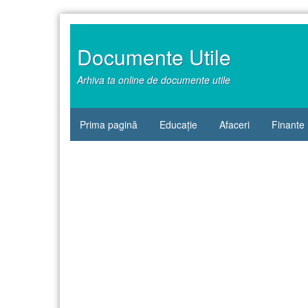
Sari
la
conținut
Documente Utile
Arhiva ta online de documente utile
Prima pagină
Educație
Afaceri
Finante