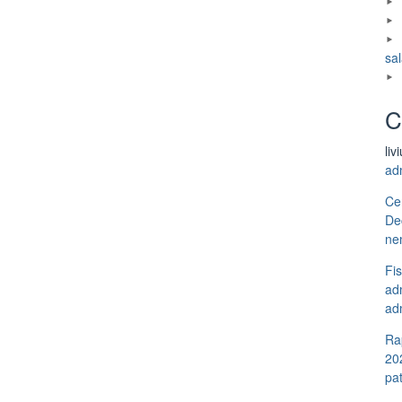
sal
C
liv
ad
Ce
De
ne
Fi
adm
adm
Ra
20
pa