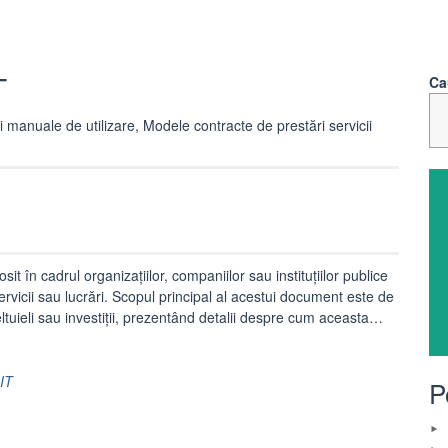
T
Ca
i manuale de utilizare, Modele contracte de prestări servicii
it în cadrul organizațiilor, companiilor sau instituțiilor publice
servicii sau lucrări. Scopul principal al acestui document este de
tuieli sau investiții, prezentând detalii despre cum aceasta…
 IT
P