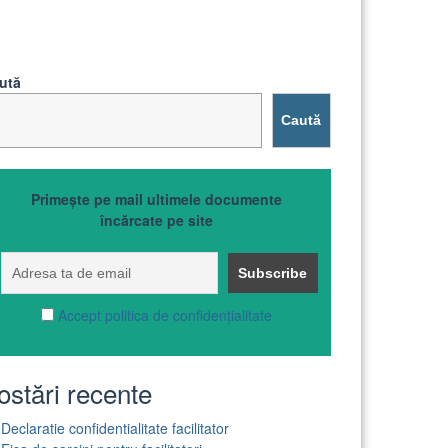
ută
Caută
Primește pe mail ultimele documente
încărcate pe site
Accept politica de confidențialitate
ostări recente
Declaratie confidentialitate facilitator