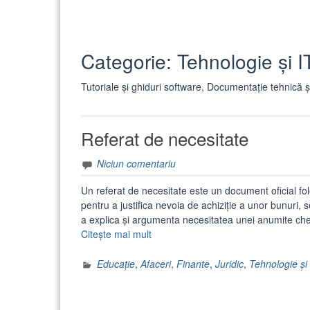
Categorie:
Tehnologie și I
Tutoriale și ghiduri software, Documentație tehnică ș
Referat de necesitate
Niciun comentariu
Un referat de necesitate este un document oficial folos
pentru a justifica nevoia de achiziție a unor bunuri, 
a explica și argumenta necesitatea unei anumite chel
„Referat
Citește mai mult
de
necesitate”
Educație
,
Afaceri
,
Finante
,
Juridic
,
Tehnologie și