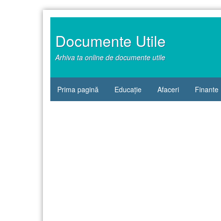
Sari
la
conținut
Documente Utile
Arhiva ta online de documente utile
Prima pagină
Educație
Afaceri
Finante