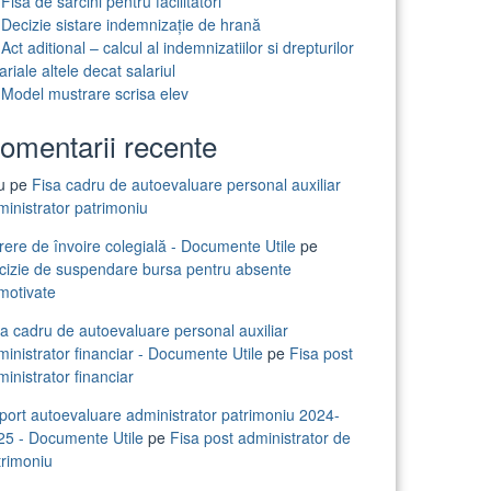
Fisa de sarcini pentru facilitatori
Decizie sistare indemnizație de hrană
Act aditional – calcul al indemnizatiilor si drepturilor
ariale altele decat salariul
Model mustrare scrisa elev
omentarii recente
iu
pe
Fisa cadru de autoevaluare personal auxiliar
ministrator patrimoniu
rere de învoire colegială - Documente Utile
pe
cizie de suspendare bursa pentru absente
motivate
sa cadru de autoevaluare personal auxiliar
inistrator financiar - Documente Utile
pe
Fisa post
inistrator financiar
port autoevaluare administrator patrimoniu 2024-
25 - Documente Utile
pe
Fisa post administrator de
trimoniu