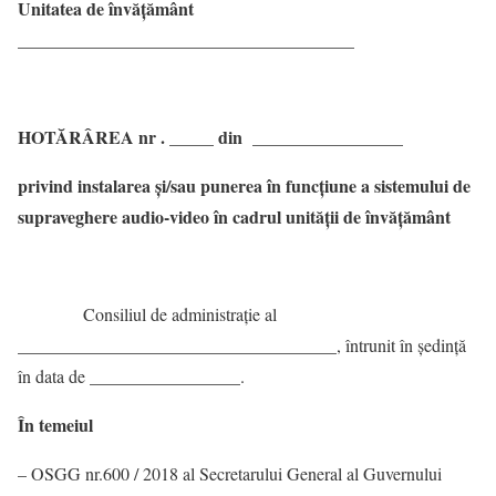
Unitatea de învăţământ
______________________________________
HOTĂRÂREA nr . _____ din _________________
privind instalarea şi/sau punerea în funcţiune a sistemului de
supraveghere audio-video în cadrul unității de învățământ
Consiliul de administrație al
____________________________________, întrunit în ședință
în data de _________________.
În temeiul
– OSGG nr.600 / 2018 al Secretarului General al Guvernului