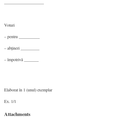
___________________
Voturi
– pentru __________
– abțineri _________
– împotrivă _______
Elaborat în 1 (unul) exemplar
Ex. 1/1
Attachments