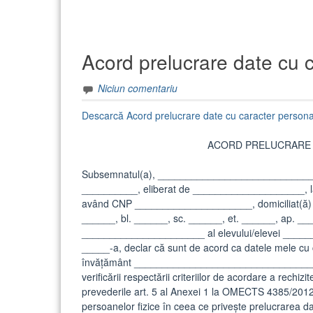
Acord prelucrare date cu 
Niciun comentariu
Descarcă Acord prelucrare date cu caracter personal
ACORD PRELUCRARE 
Subsemnatul(a), _______________________________,
__________, eliberat de ____________________, l
având CNP _____________________, domiciliat(ă)
______, bl. ______, sc. ______, et. ______, ap. ___
______________________ al elevului/elevei ___
_____-a, declar că sunt de acord ca datele mele cu c
învățământ ___________________________________
verificării respectării criteriilor de acordare a rec
prevederile art. 5 al Anexei 1 la OMECTS 4385/2012 
persoanelor fizice în ceea ce priveşte prelucrarea dat