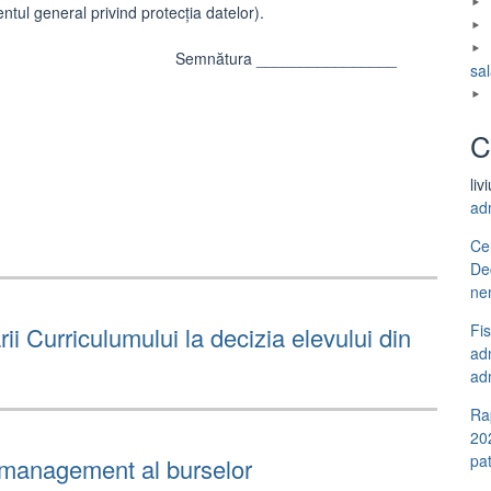
tul general privind protecţia datelor).
 Semnătura ________________
sal
C
liv
ad
Ce
De
ne
Fi
i Curriculumului la decizia elevului din
adm
adm
Ra
20
pa
 management al burselor