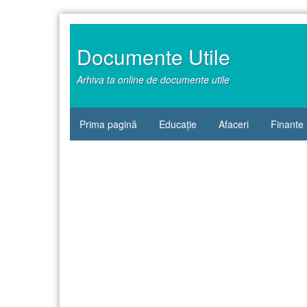
Sari
la
conținut
Documente Utile
Arhiva ta online de documente utile
Prima pagină
Educație
Afaceri
Finante