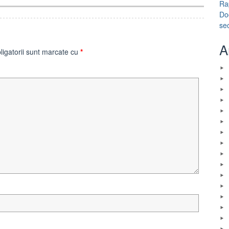
Ra
Do
se
A
ligatorii sunt marcate cu
*