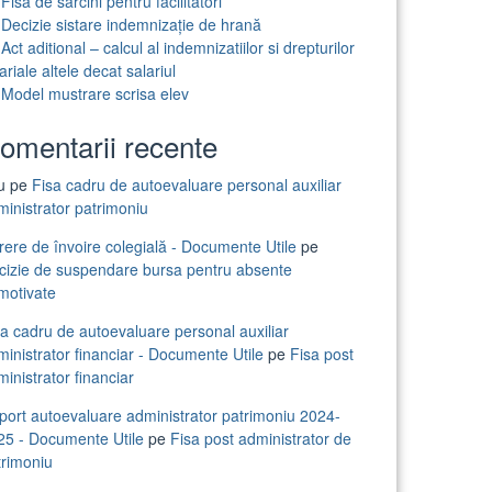
Fisa de sarcini pentru facilitatori
Decizie sistare indemnizație de hrană
Act aditional – calcul al indemnizatiilor si drepturilor
ariale altele decat salariul
Model mustrare scrisa elev
omentarii recente
iu
pe
Fisa cadru de autoevaluare personal auxiliar
ministrator patrimoniu
rere de învoire colegială - Documente Utile
pe
cizie de suspendare bursa pentru absente
motivate
sa cadru de autoevaluare personal auxiliar
inistrator financiar - Documente Utile
pe
Fisa post
inistrator financiar
port autoevaluare administrator patrimoniu 2024-
25 - Documente Utile
pe
Fisa post administrator de
trimoniu