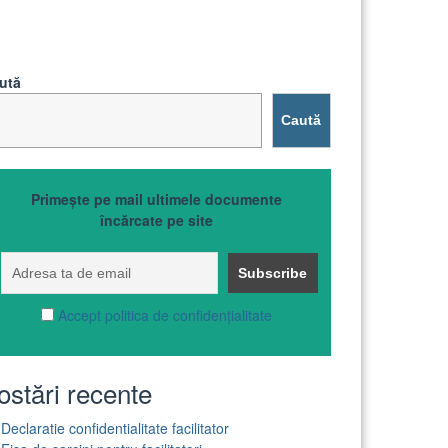
ută
Caută
Primește pe mail ultimele documente
încărcate pe site
Accept politica de confidențialitate
ostări recente
Declaratie confidentialitate facilitator