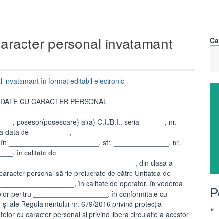
caracter personal invatamant
Ca
 invatamant în format editabil electronic
DATE CU CARACTER PERSONAL
 posesor(posesoare) al(a) C.I./B.I., seria ______, nr.
a data de __________,
 în _______________________, str. ______________, nr.
___, în calitate de
_____________________________________, din clasa a
aracter personal să fie prelucrate de către Unitatea de
________________, în calitate de operator, în vederea
P
hizitelor pentru ___________________, în conformitate cu
și ale Regulamentului nr. 679/2016 privind protecţia
elor cu caracter personal şi privind libera circulaţie a acestor