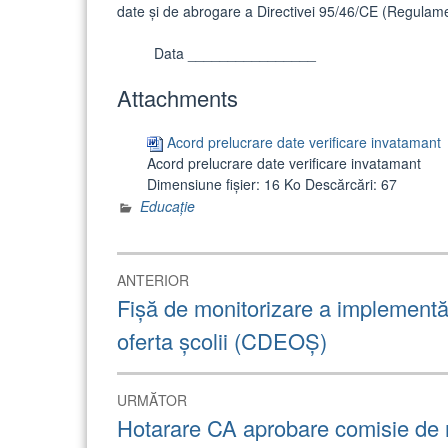
date şi de abrogare a Directivei 95/46/CE (Regulamen
Data ________________
Attachments
Acord prelucrare date verificare invatamant
Acord prelucrare date verificare invatamant
Dimensiune fișier:
16 Ko
Descărcări:
67
Educație
Navigare
ANTERIOR
în
Articolul
Fișă de monitorizare a implementări
anterior:
articole
oferta școlii (CDEOȘ)
URMĂTOR
Articolul
Hotarare CA aprobare comisie de
următor: