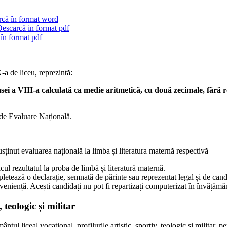
arcă în format word
Descarcă in format pdf
în format pdf
-a de liceu, reprezintă:
sei a VIII-a calculată ca medie aritmetică, cu două zecimale, fără r
l de Evaluare Națională.
sținut evaluarea națională la limba și literatura maternă respectivă
cul rezultatul la proba de limbă și literatură maternă.
mpletează o declarație, semnată de părinte sau reprezentat legal și de candi
eniență. Acești candidați nu pot fi repartizați computerizat în învățământ
 teologic și militar
ntul liceal vocațional, profilurile artistic, sportiv, teologic și militar,