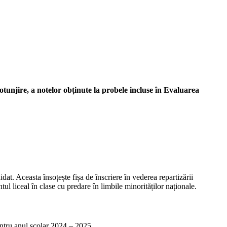
otunjire, a notelor obținute la probele incluse în Evaluarea
dat. Aceasta însoțește fișa de înscriere în vederea repartizării
ul liceal în clase cu predare în limbile minorităților naționale.
 pentru anul școlar 2024 – 2025