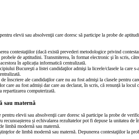
pentru elevii sau absolvenţii care doresc să participe la probe de aptitudi
rea contestaţiilor (dacă există prevederi metodologice privind contesta
 probele de aptitudini. Transmiterea, în format electronic şi în scris, că
acestora în aplicația informatică centralizată.
iului Bucureşti a listei candidaţilor admişi la liceele/clasele la care s-
entralizată.
de înscriere ale candidaţilor care nu au fost admişi la clasele pentru car
or care au fost admiși dar care au declarat, în scris, că renunță la locul 
la repartizarea computerizată.
nă sau maternă
 pentru elevii sau absolvenţii care doresc să participe la probe de veri
 recunoașterea și echivalarea rezultatelor pot fi depuse la unitatea de
r de limbă modernă sau maternă.
ştinţelor de limbă modernă sau maternă. Depunerea contestaţiilor la pro