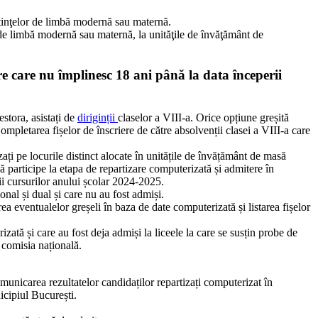
oştinţelor de limbă modernă sau maternă.
 de limbă modernă sau maternă, la unităţile de învăţământ de
re care nu împlinesc 18 ani până la data începerii
estora, asistați de
diriginții
claselor a VIII-a. Orice opțiune greșită
pletarea fișelor de înscriere de către absolvenții clasei a VIII-a care
zați pe locurile distinct alocate în unitățile de învățământ de masă
 să participe la etapa de repartizare computerizată și admitere în
ii cursurilor anului școlar 2024-2025.
onal și dual și care nu au fost admiși.
rea eventualelor greșeli în baza de date computerizată și listarea fișelor
zată și care au fost deja admiși la liceele la care se susțin probe de
 comisia națională.
municarea rezultatelor candidaților repartizați computerizat în
icipiul București.