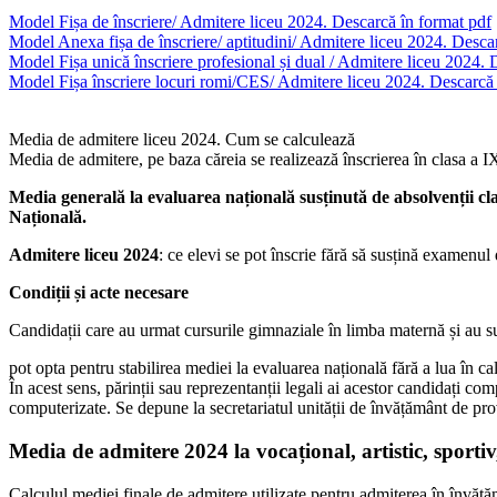
Model Fișa de înscriere/ Admitere liceu 2024. Descarcă în format pdf
Model Anexa fișa de înscriere/ aptitudini/ Admitere liceu 2024. Desc
Model Fișa unică înscriere profesional și dual / Admitere liceu 2024. 
Model Fișa înscriere locuri romi/CES/ Admitere liceu 2024. Descarcă 
Media de admitere liceu 2024. Cum se calculează
Media de admitere, pe baza căreia se realizează înscrierea în clasa a IX
Media generală la evaluarea națională susținută de absolvenții cla
Națională.
Admitere liceu 2024
: ce elevi se pot înscrie fără să susțină examenu
Condiții și acte necesare
Candidații care au urmat cursurile gimnaziale în limba maternă și au su
pot opta pentru stabilirea mediei la evaluarea națională fără a lua în cal
În acest sens, părinții sau reprezentanții legali ai acestor candidați co
computerizate. Se depune la secretariatul unității de învățământ de prov
Media de admitere 2024 la vocațional, artistic, sportiv,
Calculul mediei finale de admitere utilizate pentru admiterea în învățămâ