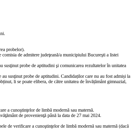
ni.
rea probelor).
tre comisia de admitere judeţeană/a municipiului Bucureşti a listei
au susţinut probe de aptitudini şi comunicarea rezultatelor în unitatea
e au susţinut probe de aptitudini. Candidaților care nu au fost admiși la
obținut, li se poate elibera, de către unitatea de învățământ gimnazial,
ficare a cunoştinţelor de limbă modernă sau maternă.
 învăţământ de provenienţă până la data de 27 mai 2024.
bele de verificare a cunoştinţelor de limbă modernă sau maternă (dacă