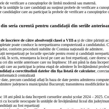
bele de verificare a cunoştinţelor de limbă modernă sau maternă.
e la unităţile la care candidaţii au susţinut probele de verificare a cun
 candidaţilor care au participat la probele de verificare a cunoştinţelor
in seria curentă pentru candidații din seriile anterioa
 de înscriere de către absolvenții clasei a VIII-a
și de către părinții ac
letate poate conduce la nerepartizarea computerizată a candidatului. Com
fișelor, conform procedurii stabilite de Comisia națională de admitere.
ații nerepartizați pe locurile speciale pentru rromi și candidații nereparti
ită, în scris, renunțarea la locul pe care au fost repartizați, care doresc
u cei din seriile anterioare care nu împlinesc 18 ani până la data începer
dații care au participat la prima etapă de admitere în învățământul profesi
ndidați a corectitudinii datelor din fișa listată de calculator
, corecta
 informatică centralizată
e date, precum candidați aflați în baza de date pentru admiterea computeri
 admitere județene/a municipiului București; transmiterea modificărilor la
esc 18 ani până la data începerii cursurilor anului școlar 2024 – 2025. Co
tei cu locurile neocupate în unitățile de învățământul liceal din județ/mun
didații au fost repartizați