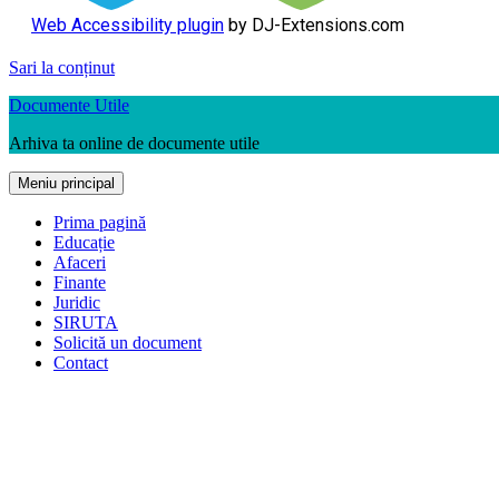
Web Accessibility plugin
by DJ-Extensions.com
Sari la conținut
Documente Utile
Arhiva ta online de documente utile
Meniu principal
Prima pagină
Educație
Afaceri
Finante
Juridic
SIRUTA
Solicită un document
Contact