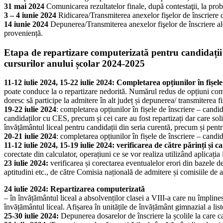
31 mai 2024
Comunicarea rezultatelor finale, după contestaţii, la pro
3 – 4 iunie 2024
Ridicarea/Transmiterea anexelor fişelor de înscriere d
14 iunie 2024
Depunerea/Transmiterea anexelor fişelor de înscriere ale
proveniență.
Etapa de repartizare computerizată pentru candidații d
cursurilor anului școlar 2024-2025
11-12 iulie 2024, 15-22 iulie 2024: Completarea opțiunilor în fișele
poate conduce la o repartizare nedorită. Numărul redus de opțiuni comp
doresc să participe la admitere în alt județ și depunerea/ transmiterea 
19-22 iulie 2024
: completarea opțiunilor în fișele de înscriere – candid
candidaților cu CES, precum și cei care au fost repartizați dar care solic
învățământul liceal pentru candidații din seria curentă, precum și pentr
20-21 iulie 2024
: completarea opțiunilor în fișele de înscriere – candi
11-12 iulie 2024, 15-19 iulie 2024: verificarea de către părinți și ca
corectate din calculator, operațiuni ce se vor realiza utilizând aplicația
23 iulie 2024:
verificarea și corectarea eventualelor erori din bazele d
aptitudini etc., de către Comisia națională de admitere și comisiile de
24 iulie 2024: Repartizarea computerizată
– în învățământul liceal a absolvenților clasei a VIII-a care nu împlin
învățământul liceal. Afișarea în unitățile de învățământ gimnazial a lis
25-30 iulie 2024:
Depunerea dosarelor de înscriere la școlile la care can