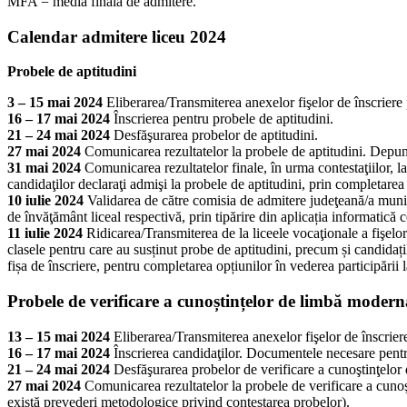
MFA = media finală de admitere.
Calendar admitere liceu 2024
Probele de aptitudini
3 – 15 mai 2024
Eliberarea/Transmiterea anexelor fişelor de înscriere 
16 – 17 mai 2024
Înscrierea pentru probele de aptitudini.
21 – 24 mai 2024
Desfăşurarea probelor de aptitudini.
27 mai 2024
Comunicarea rezultatelor la probele de aptitudini. Depune
31 mai 2024
Comunicarea rezultatelor finale, în urma contestaţiilor, la
candidaţilor declaraţi admişi la probele de aptitudini, prin completarea 
10 iulie 2024
Validarea de către comisia de admitere judeţeană/a municip
de învăţământ liceal respectivă, prin tipărire din aplicația informatică c
11 iulie 2024
Ridicarea/Transmiterea de la liceele vocaţionale a fişelor 
clasele pentru care au susținut probe de aptitudini, precum și candidațil
fișa de înscriere, pentru completarea opțiunilor în vederea participării 
Probele de verificare a cunoștințelor de limbă moder
13 – 15 mai 2024
Eliberarea/Transmiterea anexelor fişelor de înscriere
16 – 17 mai 2024
Înscrierea candidaţilor. Documentele necesare pentru
21 – 24 mai 2024
Desfăşurarea probelor de verificare a cunoştinţelo
27 mai 2024
Comunicarea rezultatelor la probele de verificare a cuno
există prevederi metodologice privind contestarea probelor).