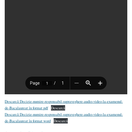
Descarcă Decizie-numire-responsabil-supraveghere-audio-video-la-examenul-
de-Bacalaureat în format pdf
Descarcă
Descarcă Decizie-numire-responsabil-supraveghere-audio-video-la-examenul-
de-Bacalaureat în format word
Descarcă