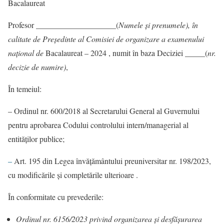
Bacalaureat
Profesor ____________________(
Numele și prenumele), în
calitate
de
Președinte al Comisiei de organizare a examenului
național de
Bacalaureat – 2024
, numit în baza Deciziei _____(
nr.
decizie de numire)
,
În temeiul:
– Ordinul nr. 600/2018 al Secretarului General al Guvernului
pentru aprobarea Codului controlului intern/managerial al
entităţilor publice;
–
Art. 195 din Legea învăţământului preuniversitar nr. 198/2023,
cu modificările și completările ulterioare .
În conformitate cu prevederile:
Ordinul nr. 6156/2023 privind organizarea şi desfăşurarea