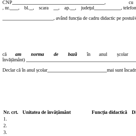
CNP
, cu do
, nr.
, bl.
, scara
, ap.
, judeţul
, telefo
, având funcția de cadru didactic pe post
că
am norma de bază
în anul școla
învățământ)
Declar că în anul școlar
mai sunt încadr
Nr. crt.
Unitatea de învățământ
Funcția didactică
Di
1.
2.
3.