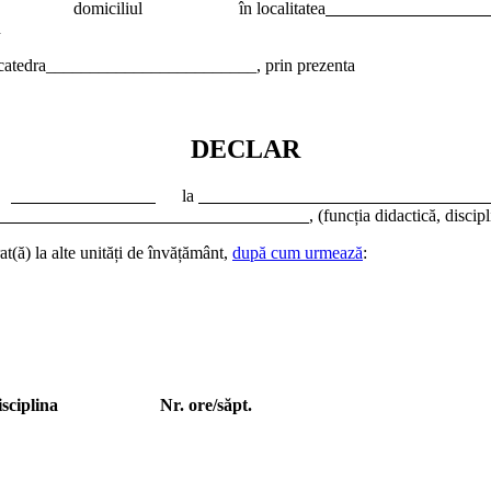
miciliul în localitatea
n
ul/catedra________________________, prin prezenta
DECLAR
r
la
, (funcția didactică, disci
at(ă) la alte unități de învățământ,
după cum urmează
:
sciplina
Nr. ore/săpt.