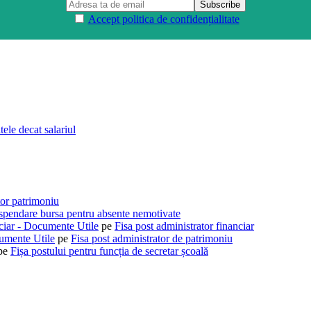
Accept politica de confidențialitate
tele decat salariul
tor patrimoniu
spendare bursa pentru absente nemotivate
nciar - Documente Utile
pe
Fisa post administrator financiar
umente Utile
pe
Fisa post administrator de patrimoniu
pe
Fișa postului pentru funcția de secretar școală