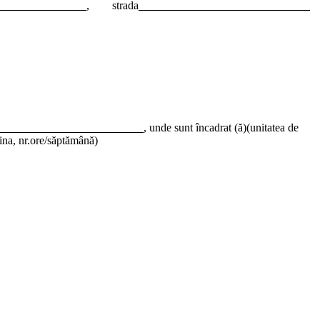
, strada
, unde sunt încadrat (ă)(unitatea de
plina, nr.ore/săptămână)