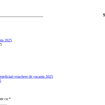
Semnătu
nta 2025
25
beneficiari vouchere de vacanta 2025
5
ate cu
*