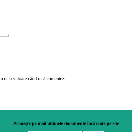
ru data viitoare când o să comentez.
Primește pe mail ultimele documente încărcate pe site