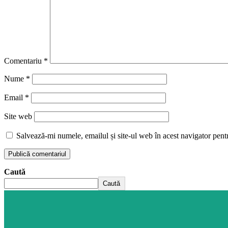
Comentariu
*
Nume
*
Email
*
Site web
Salvează-mi numele, emailul și site-ul web în acest navigator pent
Caută
Caută