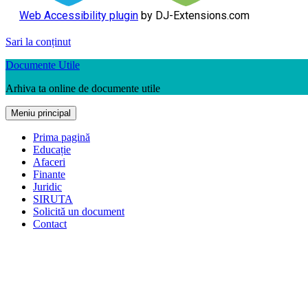
Web Accessibility plugin
by DJ-Extensions.com
Sari la conținut
Documente Utile
Arhiva ta online de documente utile
Meniu principal
Prima pagină
Educație
Afaceri
Finante
Juridic
SIRUTA
Solicită un document
Contact