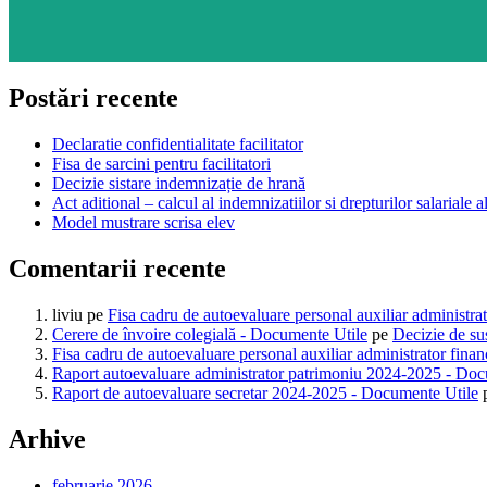
Postări recente
Declaratie confidentialitate facilitator
Fisa de sarcini pentru facilitatori
Decizie sistare indemnizație de hrană
Act aditional – calcul al indemnizatiilor si drepturilor salariale al
Model mustrare scrisa elev
Comentarii recente
liviu
pe
Fisa cadru de autoevaluare personal auxiliar administra
Cerere de învoire colegială - Documente Utile
pe
Decizie de su
Fisa cadru de autoevaluare personal auxiliar administrator fina
Raport autoevaluare administrator patrimoniu 2024-2025 - Doc
Raport de autoevaluare secretar 2024-2025 - Documente Utile
Arhive
februarie 2026