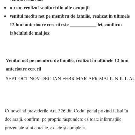
nu am realizat venituri din alte ocupaţii
venitul mediu net pe membru de familie, realizat în ultimele
12 luni anterioare cererii este ___________ lei, conform
tabelului de mai jos:
Venitul net pe membru de familie, realizat în ultimele 12 luni
anterioare cererii
SEPT
OCT
NOV
DEC
IAN
FEBR
MAR
APR
MAI
IUN
IUL
A
Cunoscând prevederile Art. 326 din Codul penal privind falsul în
declarații, confirm pe proprie răspundere că toate informațiile
prezentate sunt corecte, exacte și complete.