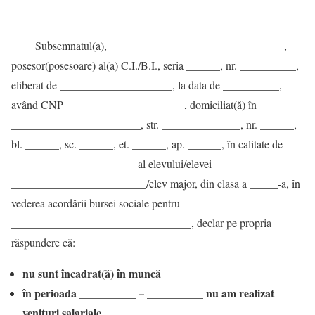
Subsemnatul(a), _______________________________,
posesor(posesoare) al(a) C.I./B.I., seria ______, nr. __________,
eliberat de ____________________, la data de __________,
având CNP _____________________, domiciliat(ă) în
_______________________, str. ______________, nr. ______,
bl. ______, sc. ______, et. ______, ap. ______, în calitate de
______________________ al elevului/elevei
________________________/elev major, din clasa a _____-a, în
vederea acordării bursei sociale pentru
________________________________, declar pe propria
răspundere că:
nu sunt încadrat(ă) în muncă
în perioada __________ – __________ nu am realizat
venituri salariale