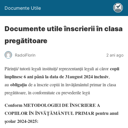
Documente Utile
Documente utile înscrierii în clasa
pregătitoare
RadoiFlorin
2 ani ago
copii
Părinții/ tutorii legali instituiți/ reprezentanții legali ai căror
împlinesc 6 ani până la data de 31august 2024 inclusiv
,
obligația
au
de a înscrie copiii în învățământul primar în clasa
pregătitoare, în conformitate cu prevederile legii
Conform METODOLOGIEI DE ÎNSCRIERE A
COPIILOR ÎN ÎNVĂȚĂMÂNTUL PRIMAR pentru anul
școlar 2024-2025: