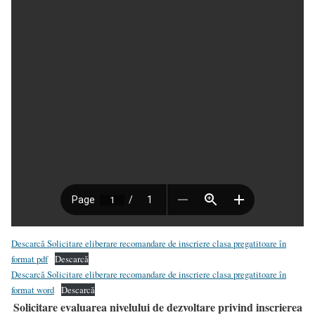
Descarcă Solicitare eliberare recomandare de inscriere clasa pregatitoare în
format pdf
Descarcă
Descarcă Solicitare eliberare recomandare de inscriere clasa pregatitoare în
format word
Descarcă
Solicitare evaluarea nivelului de dezvoltare privind inscrierea