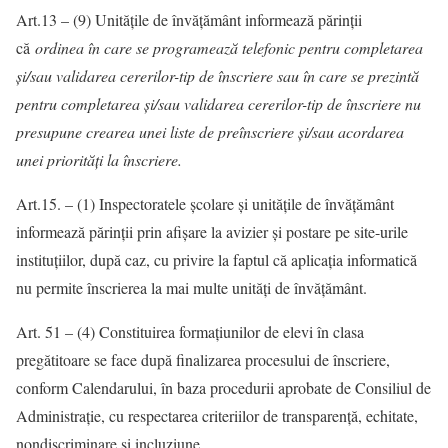
Art.13 – (9) Unitățile de învățământ informează părinții
că
ordinea în care se programează telefonic pentru completarea
și/sau validarea cererilor-tip de înscriere sau în care se prezintă
pentru completarea și/sau validarea cererilor-tip de înscriere nu
presupune crearea unei liste de preînscriere și/sau acordarea
unei priorități la înscriere.
Art.15. – (1) Inspectoratele școlare și unitățile de învățământ
informează părinții prin afișare la avizier și postare pe site-urile
instituțiilor, după caz, cu privire la faptul că aplicația informatică
nu permite înscrierea la mai multe unități de învățământ.
Art. 51 – (4) Constituirea formațiunilor de elevi în clasa
pregătitoare se face după finalizarea procesului de înscriere,
conform Calendarului, în baza procedurii aprobate de Consiliul de
Administrație, cu respectarea criteriilor de transparență, echitate,
nondiscriminare și incluziune.