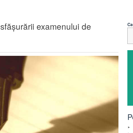
fășurării examenului de
Ca
P