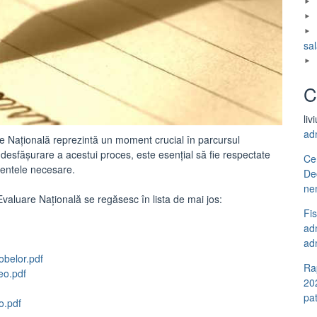
sal
C
liv
ad
 Națională reprezintă un moment crucial în parcursul
 desfășurare a acestui proces, este esențial să fie respectate
Ce
mentele necesare.
De
ne
aluare Națională se regăsesc în lista de mai jos:
Fi
adm
adm
obelor.pdf
Ra
eo.pdf
20
pa
o.pdf