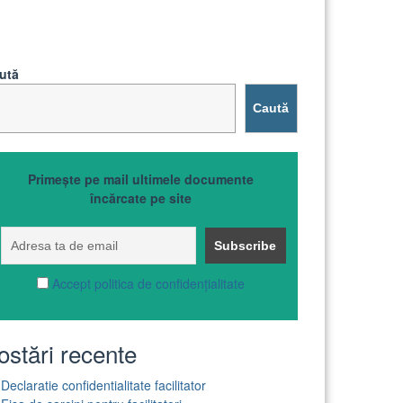
ută
Caută
Primește pe mail ultimele documente
încărcate pe site
Accept politica de confidențialitate
ostări recente
Declaratie confidentialitate facilitator