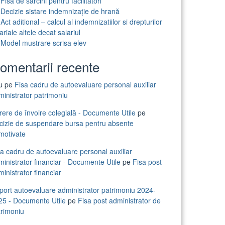
Fisa de sarcini pentru facilitatori
Decizie sistare indemnizație de hrană
Act aditional – calcul al indemnizatiilor si drepturilor
ariale altele decat salariul
Model mustrare scrisa elev
omentarii recente
iu
pe
Fisa cadru de autoevaluare personal auxiliar
ministrator patrimoniu
rere de învoire colegială - Documente Utile
pe
cizie de suspendare bursa pentru absente
motivate
sa cadru de autoevaluare personal auxiliar
inistrator financiar - Documente Utile
pe
Fisa post
inistrator financiar
port autoevaluare administrator patrimoniu 2024-
25 - Documente Utile
pe
Fisa post administrator de
trimoniu