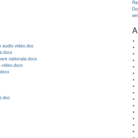
Ra
Do
se
A
e audio-video.doc
la.docx
uare nationala.docx
o-video.docx
.docx
e.doc