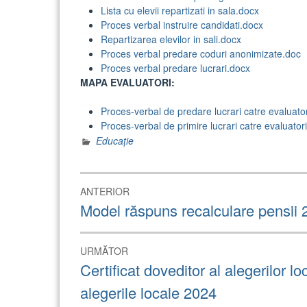
Lista cu elevii repartizati in sala.docx
Proces verbal instruire candidati.docx
Repartizarea elevilor in sali.docx
Proces verbal predare coduri anonimizate.doc
Proces verbal predare lucrari.docx
MAPA EVALUATORI:
Proces-verbal de predare lucrari catre evaluato
Proces-verbal de primire lucrari catre evaluator
Educație
Navigare
ANTERIOR
în
Articolul
Model răspuns recalculare pensii 
anterior:
articole
URMĂTOR
Articolul
Certificat doveditor al alegerilor lo
următor:
alegerile locale 2024