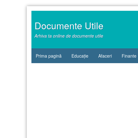
Sari
la
conținut
Documente Utile
Arhiva ta online de documente utile
Prima pagină
Educație
Afaceri
Finante