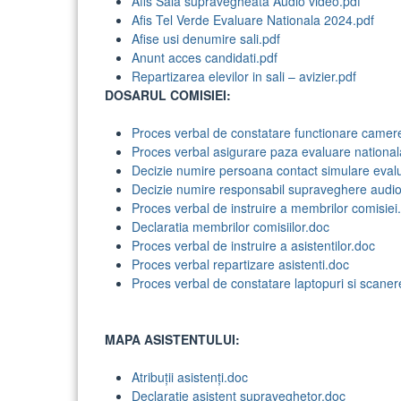
Afis Sala supravegheata Audio video.pdf
Afis Tel Verde Evaluare Nationala 2024.pdf
Afise usi denumire sali.pdf
Anunt acces candidati.pdf
Repartizarea elevilor in sali – avizier.pdf
DOSARUL COMISIEI:
Proces verbal de constatare functionare camer
Proces verbal asigurare paza evaluare nationa
Decizie numire persoana contact simulare eval
Decizie numire responsabil supraveghere audi
Proces verbal de instruire a membrilor comisiei
Declaratia membrilor comisiilor.doc
Proces verbal de instruire a asistentilor.doc
Proces verbal repartizare asistenti.doc
Proces verbal de constatare laptopuri si scaner
MAPA ASISTENTULUI:
Atribuții asistenți.doc
Declaratie asistent supraveghetor.doc