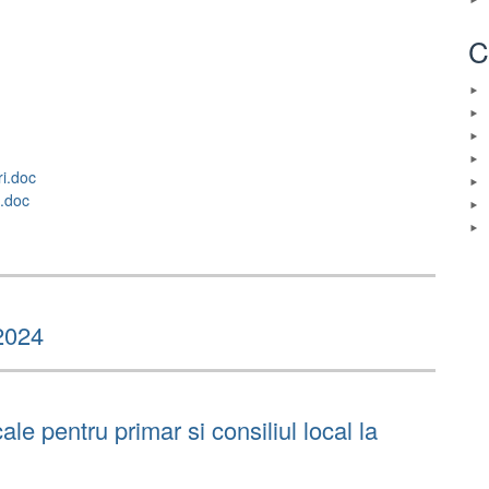
C
ri.doc
i.doc
2024
cale pentru primar si consiliul local la