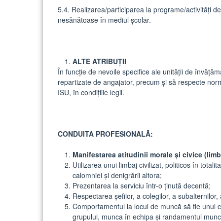
5.4. Realizarea/participarea la programe/activităţi 
nesănătoase în mediul şcolar.
ALTE ATRIBUŢII
În funcţie de nevoile specifice ale unităţii de învăţăm
repartizate de angajator, precum şi să respecte norm
ISU, în condiţiile legii.
C
ONDUITA PROFESIONALĂ:
Manifestarea atitudinii morale și civice (lim
Utilizarea unui limbaj civilizat, politicos în total
calomniei și denigrării altora;
Prezentarea la serviciu într-o ţinută decentă;
Respectarea şefilor, a colegilor, a subalternilor, 
Comportamentul la locul de muncă să fie unul ci
grupului, munca în echipa și randamentul munci