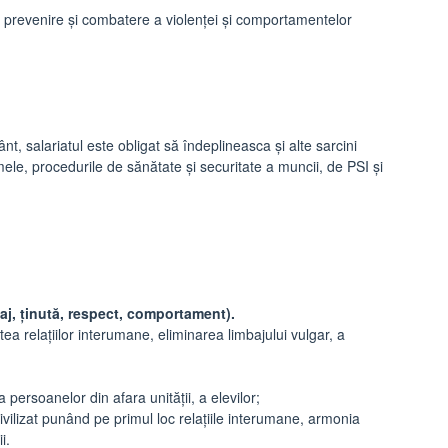
de prevenire şi combatere a violenţei şi comportamentelor
ânt, salariatul este obligat să îndeplineasca şi alte sarcini
ele, procedurile de sănătate şi securitate a muncii, de PSI şi
baj, ținută, respect, comportament).
itatea relațiilor interumane, eliminarea limbajului vulgar, a
a persoanelor din afara unității, a elevilor;
vilizat punând pe primul loc relațiile interumane, armonia
i.