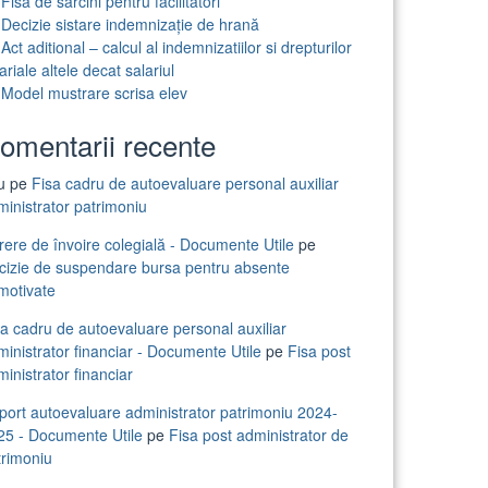
Fisa de sarcini pentru facilitatori
Decizie sistare indemnizație de hrană
Act aditional – calcul al indemnizatiilor si drepturilor
ariale altele decat salariul
Model mustrare scrisa elev
omentarii recente
iu
pe
Fisa cadru de autoevaluare personal auxiliar
ministrator patrimoniu
rere de învoire colegială - Documente Utile
pe
cizie de suspendare bursa pentru absente
motivate
sa cadru de autoevaluare personal auxiliar
inistrator financiar - Documente Utile
pe
Fisa post
inistrator financiar
port autoevaluare administrator patrimoniu 2024-
25 - Documente Utile
pe
Fisa post administrator de
trimoniu