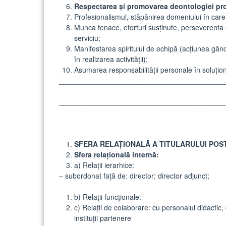
Respectarea și promovarea deontologiei pro
Profesionalismul, stăpânirea domeniului în care
Munca tenace, eforturi susținute, perseverenta și 
serviciu;
Manifestarea spiritului de echipă (acțiunea gândi
în realizarea activităţii);
Asumarea responsabilității personale în soluţion
_________________________________________
_________________________________________
SFERA RELAŢIONALĂ A TITULARULUI POS
Sfera relaţională internă:
a) Relaţii ierarhice:
– subordonat faţă de: director; director adjunct;
b) Relaţii funcţionale:
c) Relaţii de colaborare: cu personalul didactic, 
instituții partenere