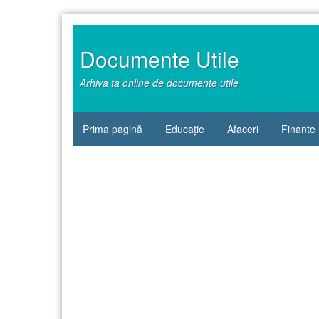
Sari
la
conținut
Documente Utile
Arhiva ta online de documente utile
Prima pagină
Educație
Afaceri
Finante