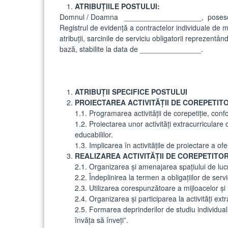
ATRIBUŢIILE POSTULUI:
Domnul / Doamna ___________________, posesor/po
Registrul de evidenţă a contractelor individuale de
atribuții, sarcinile de serviciu obligatorii reprezent
bază, stabilite la data de _______________.
ATRIBUŢII SPECIFICE POSTULUI
PROIECTAREA ACTIVITĂȚII DE COREPETIT
1.1. Programarea activității de corepetiție, confor
1.2. Proiectarea unor activităţi extracurriculare 
educabililor.
1.3. Implicarea în activităţile de proiectare a ofer
REALIZAREA ACTIVITĂȚII DE COREPETITO
2.1. Organizarea şi amenajarea spaţiului de luc
2.2. Îndeplinirea la termen a obligaţiilor de servi
2.3. Utilizarea corespunzătoare a mijloacelor şi
2.4. Organizarea şi participarea la activităţi extr
2.5. Formarea deprinderilor de studiu individual
învăţa să înveţi”.