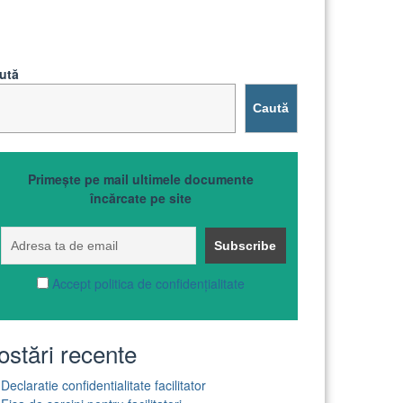
ută
Caută
Primește pe mail ultimele documente
încărcate pe site
Accept politica de confidențialitate
ostări recente
Declaratie confidentialitate facilitator