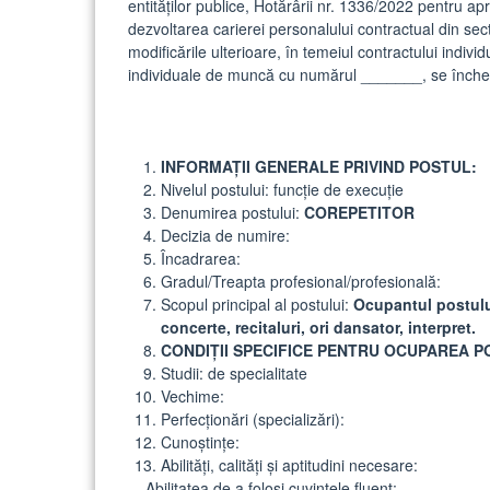
entităţilor publice, Hotărârii nr. 1336/2022 pentru 
dezvoltarea carierei personalului contractual din sect
modificările ulterioare, în temeiul contractului indiv
individuale de muncă cu numărul _______, se închei
INFORMAŢII GENERALE PRIVIND POSTUL:
Nivelul postului: funcție de execuție
Denumirea postului:
COREPETITOR
Decizia de numire:
Încadrarea:
Gradul/Treapta profesional/profesională:
Scopul principal al postului:
Ocupantul postului
concerte, recitaluri, ori dansator, interpret.
CONDIŢII SPECIFICE PENTRU OCUPAREA P
Studii: de specialitate
Vechime:
Perfecţionări (specializări):
Cunoştinţe:
Abilităţi, calităţi şi aptitudini necesare:
– Abilitatea de a folosi cuvintele fluent;