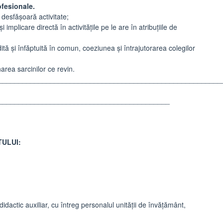
fesionale.
 desfăşoară activitate;
implicare directă în activităţile pe le are în atribuţiile de
tă și înfăptuită în comun, coeziunea și întrajutorarea colegilor
area sarcinilor ce revin.
________________________________________________________
___________________________________________
TULUI:
didactic auxiliar, cu întreg personalul unității de învățământ,