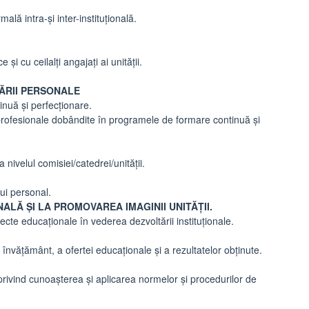
lă intra-şi inter-instituţională.
i cu ceilalţi angajaţi ai unității.
ĂRII PERSONALE
inuă şi perfecţionare.
r profesionale dobândite în programele de formare continuă şi
 nivelul comisiei/catedrei/unităţii.
lui personal.
ALĂ ȘI LA PROMOVAREA IMAGINII UNITĂȚII.
ecte educaţionale în vederea dezvoltării instituţionale.
e învăţământ, a ofertei educaţionale şi a rezultatelor obţinute.
e privind cunoaşterea şi aplicarea normelor şi procedurilor de