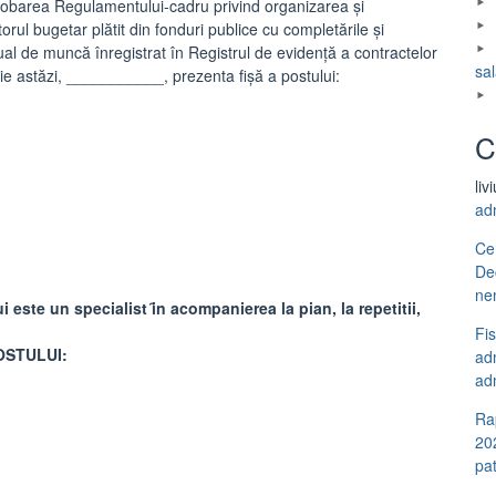
aprobarea Regulamentului-cadru privind organizarea şi
orul bugetar plătit din fonduri publice cu completările și
idual de muncă înregistrat în Registrul de evidenţă a contractelor
sal
e astăzi, ___________, prezenta fişă a postului:
C
liv
ad
Ce
De
ne
 este un specialist ȋn acompanierea la pian, la repetitii,
Fi
OSTULUI:
adm
adm
Ra
20
pa