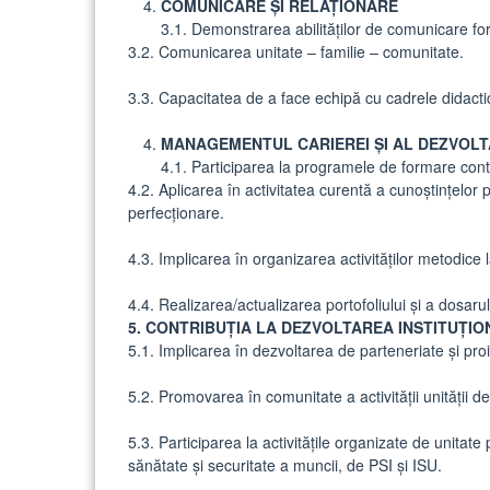
COMUNICARE ȘI RELAȚIONARE
3.1. Demonstrarea abilităţilor de comunicare forma
3.2. Comunicarea unitate – familie – comunitate.
3.3. Capacitatea de a face echipă cu cadrele didactice ş
MANAGEMENTUL CARIEREI ȘI AL DEZVOLT
4.1. Participarea la programele de formare cont
4.2. Aplicarea în activitatea curentă a cunoştinţelo
perfecţionare.
4.3. Implicarea în organizarea activităţilor metodice la
4.4. Realizarea/actualizarea portofoliului şi a dosaru
5. CONTRIBUȚIA LA DEZVOLTAREA INSTITUȚION
5.1. Implicarea în dezvoltarea de parteneriate şi proi
5.2. Promovarea în comunitate a activităţii unităţii d
5.3. Participarea la activităţile organizate de unitat
sănătate şi securitate a muncii, de PSI şi ISU.