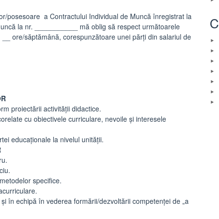
sesoare a Contractului Individual de Muncă înregistrat la
C
 muncă la nr. ___________ mă oblig să respect următoarele
ând __ ore/săptămână, corespunzătoare unei părţi din salariul de
OR
m proiectării activității didactice.
corelate cu obiectivele curriculare, nevoile şi interesele
tei educaţionale la nivelul unităţii.
R
ru.
ciu.
 metodelor specifice.
acurriculare.
 şi în echipă în vederea formării/dezvoltării competenţei de „a