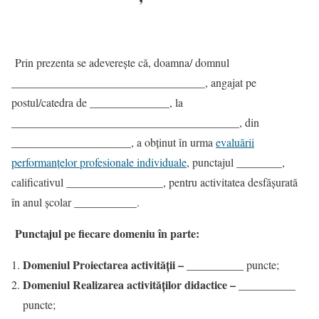
Prin prezenta se adevereşte că, doamna/ domnul
__________________________________, angajat pe
postul/catedra de ______________, la
________________________________________, din
_____________________, a obținut în urma
evaluării
performanțelor profesionale individuale
, punctajul ________,
calificativul _________________, pentru activitatea desfășurată
în anul școlar ___________.
Punctajul pe fiecare domeniu în parte:
Domeniul Proiectarea activităţii –
__________ puncte;
Domeniul Realizarea activităţilor didactice
–
__________
puncte;