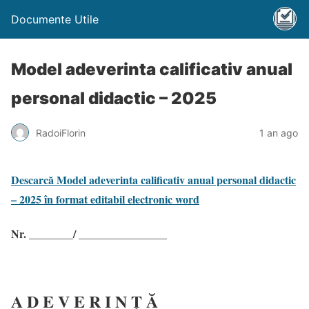
Documente Utile
Model adeverinta calificativ anual
personal didactic – 2025
RadoiFlorin
1 an ago
Descarcă Model adeverinta calificativ anual personal didactic
– 2025 în format editabil electronic word
Nr. ________/ ________________
A D E V E R I N Ţ Ă