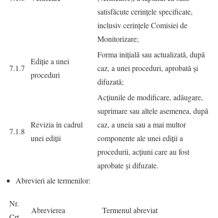
satisfăcute cerinţele specificate,
inclusiv cerinţele Comisiei de
Monitorizare;
Forma inițială sau actualizată, după
Ediție a unei
7.1.7
caz, a unei proceduri, aprobată și
proceduri
difuzată;
Acțiunile de modificare, adăugare,
suprimare sau altele asemenea, după
Revizia în cadrul
caz, a uneia sau a mai multor
7.1.8
unei ediții
componente ale unei ediții a
procedurii, acțiuni care au fost
aprobate și difuzate.
Abrevieri ale termenilor:
Nr.
Abrevierea
Termenul abreviat
Crt