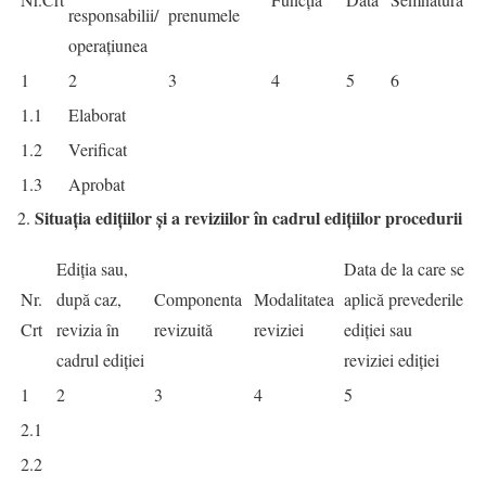
responsabilii/
prenumele
operațiunea
1
2
3
4
5
6
1.1
Elaborat
1.2
Verificat
1.3
Aprobat
Situaţia ediţiilor şi a reviziilor în cadrul ediţiilor procedurii
Ediția sau,
Data de la care se
Nr.
după caz,
Componenta
Modalitatea
aplică prevederile
Crt
revizia în
revizuită
reviziei
ediției sau
cadrul ediției
reviziei ediției
1
2
3
4
5
2.1
2.2