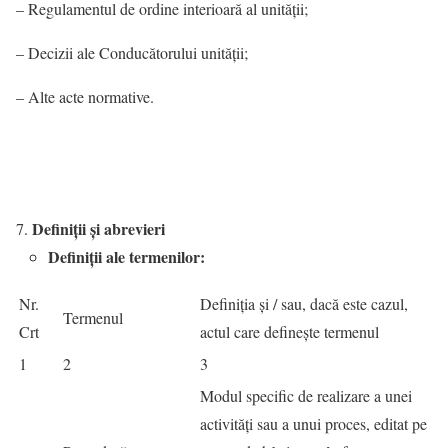
– Regulamentul de ordine interioară al unității;
– Decizii ale Conducătorului unității;
– Alte acte normative.
Definiții și abrevieri
Definiții ale termenilor:
Nr.
Definiția și / sau, dacă este cazul,
Termenul
Crt
actul care definește termenul
1
2
3
Modul specific de realizare a unei
activități sau a unui proces, editat pe