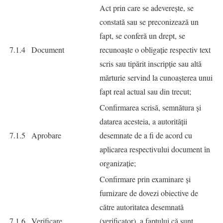
Act prin care se adeverește, se
constată sau se preconizează un
fapt, se conferă un drept, se
7.1.4
Document
recunoaște o obligație respectiv text
scris sau tipărit inscripție sau altă
mărturie servind la cunoașterea unui
fapt real actual sau din trecut;
Confirmarea scrisă, semnătura şi
datarea acesteia, a autorităţii
7.1.5
Aprobare
desemnate de a fi de acord cu
aplicarea respectivului document în
organizaţie;
Confirmare prin examinare şi
furnizare de dovezi obiective de
către autoritatea desemnată
7.1.6
Verificare
(verificator), a faptului că sunt