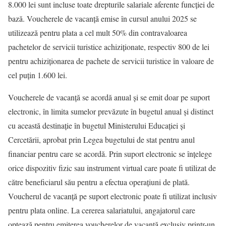
8.000 lei sunt incluse toate drepturile salariale aferente funcției de
bază. Voucherele de vacanţă emise în cursul anului 2025 se
utilizează pentru plata a cel mult 50% din contravaloarea
pachetelor de servicii turistice achiziţionate, respectiv 800 de lei
pentru achiziţionarea de pachete de servicii turistice în valoare de
cel puţin 1.600 lei.
Voucherele de vacanță se acordă anual și se emit doar pe suport
electronic, în limita sumelor prevăzute în bugetul anual și distinct
cu această destinație în bugetul Ministerului Educației și
Cercetării, aprobat prin Legea bugetului de stat pentru anul
financiar pentru care se acordă. Prin suport electronic se înţelege
orice dispozitiv fizic sau instrument virtual care poate fi utilizat de
către beneficiarul său pentru a efectua operaţiuni de plată.
Voucherul de vacanţă pe suport electronic poate fi utilizat inclusiv
pentru plata online. La cererea salariatului, angajatorul care
optează pentru emiterea voucherelor de vacanţă exclusiv printr-un