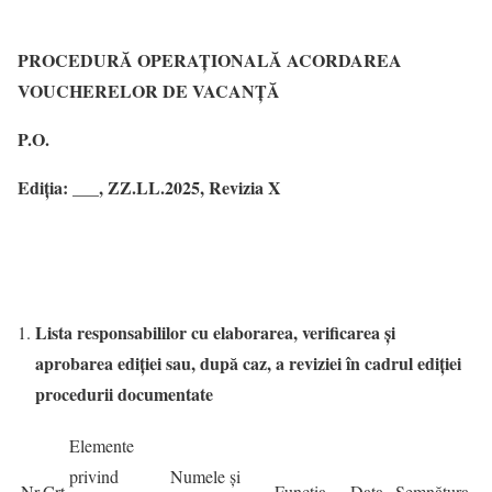
PROCEDURĂ OPERAŢIONALĂ ACORDAREA
VOUCHERELOR DE VACANȚĂ
P.O.
Ediţia: ___, ZZ.LL.2025, Revizia X
Lista responsabililor cu elaborarea, verificarea și
aprobarea ediției sau, după caz, a reviziei în cadrul ediției
procedurii documentate
Elemente
privind
Numele și
Nr.Crt
Funcția
Data
Semnătura