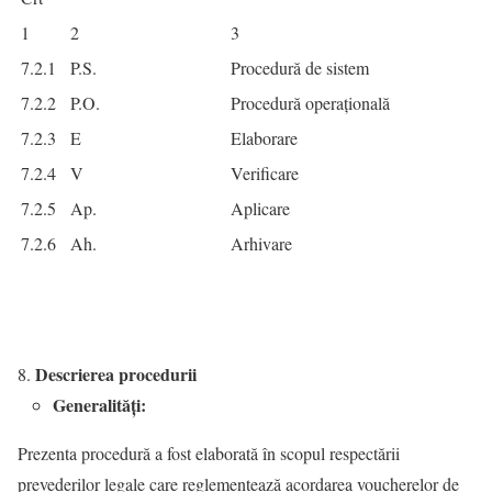
1
2
3
7.2.1
P.S.
Procedură de sistem
7.2.2
P.O.
Procedură operațională
7.2.3
E
Elaborare
7.2.4
V
Verificare
7.2.5
Ap.
Aplicare
7.2.6
Ah.
Arhivare
Descrierea procedurii
Generalități:
Prezenta procedură a fost elaborată în scopul respectării
prevederilor legale care reglementează acordarea voucherelor de