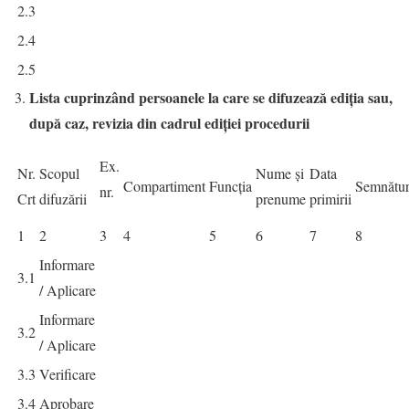
2.3
2.4
2.5
Lista cuprinzând persoanele la care se difuzează ediţia sau,
după caz, revizia din cadrul ediţiei procedurii
Ex.
Nr.
Scopul
Nume și
Data
Compartiment
Funcția
Semnătu
nr.
Crt
difuzării
prenume
primirii
1
2
3
4
5
6
7
8
Informare
3.1
/ Aplicare
Informare
3.2
/ Aplicare
3.3
Verificare
3.4
Aprobare