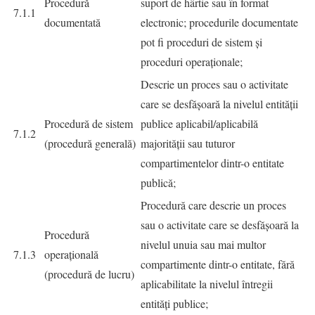
Procedură
suport de hârtie sau în format
7.1.1
documentată
electronic; procedurile documentate
pot fi proceduri de sistem şi
proceduri operaţionale;
Descrie un proces sau o activitate
care se desfăşoară la nivelul entității
Procedură de sistem
publice aplicabil/aplicabilă
7.1.2
(procedură generală)
majorității sau tuturor
compartimentelor dintr-o entitate
publică;
Procedură care descrie un proces
sau o activitate care se desfăşoară la
Procedură
nivelul unuia sau mai multor
7.1.3
operaţională
compartimente dintr-o entitate, fără
(procedură de lucru)
aplicabilitate la nivelul întregii
entități publice;