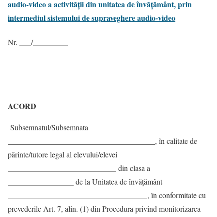
audio-video a activității din unitatea de învățământ, prin
intermediul sistemului de supraveghere audio-video
Nr. ___/_________
ACORD
Subsemnatul/Subsemnata
______________________________________, în calitate de
părinte/tutore legal al elevului/elevei
____________________________ din clasa a
_________________ de la Unitatea de învăţământ
____________________________________, în conformitate cu
prevederile Art. 7, alin. (1) din Procedura privind monitorizarea