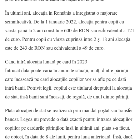
În ultimii ani, alocaţia în România a înregistrat o majorare
semnificativă. De la 1 ianuarie 2022, alocația pentru copii cu
vârsta până la 2 ani constituie 600 de RON sau echivalentul a 121
de euro. Pentru copii cu vârsta cuprinsă între 2 și 18 ani alocația
este de 243 de RON sau echivalentul a 49 de euro.
Când intră alocația lunară pe card în 2023
Întrucât data poate varia în anumite situații, mulți dintre părinții
care încasează pe card alocațiile copiilor vor să afle pe ce dată
intră banii. Potrivit legii, copilul este titularul dreptului la alocația
de stat, însă banii sunt încasați, de regulă, de unul dintre părinți.
Plata alocației de stat se realizează prin mandat poștal sau transfer
bancar. Legea nu prevede o dată exactă pentru intrarea alocațiilor
copiilor pe cardurile părinților, însă în ultimii ani, plata s-a făcut,
de obicei, în data de 8 ale lunii, pentru luna anterioară. Însă, dacă