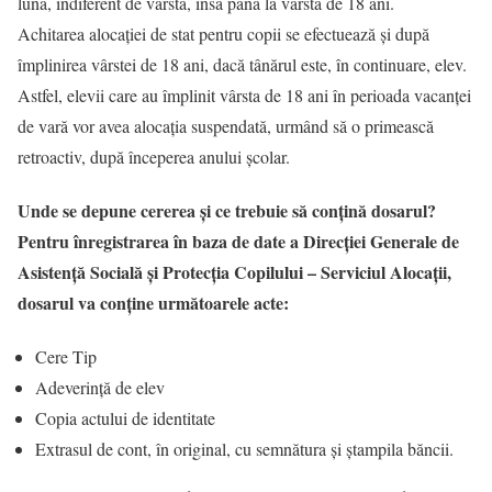
lună, indiferent de vârstă, însă până la vârsta de 18 ani.
Achitarea alocaţiei de stat pentru copii se efectuează şi după
împlinirea vârstei de 18 ani, dacă tânărul este, în continuare, elev.
Astfel, elevii care au împlinit vârsta de 18 ani în perioada vacanţei
de vară vor avea alocaţia suspendată, urmând să o primească
retroactiv, după începerea anului şcolar.
Unde se depune cererea şi ce trebuie să conţină dosarul?
Pentru înregistrarea în baza de date a Direcţiei Generale de
Asistenţă Socială şi Protecţia Copilului – Serviciul Alocaţii,
dosarul va conţine
următoarele acte:
Cere Tip
Adeverinţă de elev
Copia actului de identitate
Extrasul de cont, în original, cu semnătura și ștampila băncii.