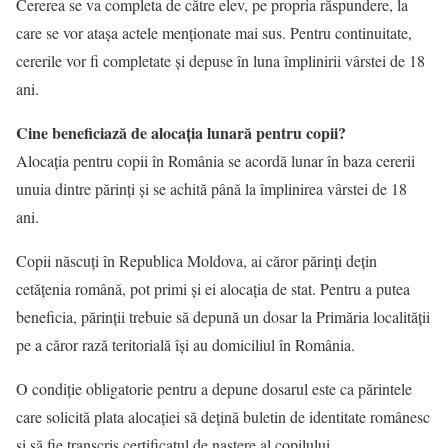
Cererea se va completa de către elev, pe propria răspundere, la
care se vor ataşa actele menţionate mai sus. Pentru continuitate,
cererile vor fi completate şi depuse în luna împlinirii vârstei de 18
ani.
Cine beneficiază de alocația lunară pentru copii?
Alocația pentru copii în România se acordă lunar în baza cererii
unuia dintre părinți și se achită până la împlinirea vârstei de 18
ani.
Copii născuți în Republica Moldova, ai căror părinți dețin
cetățenia română, pot primi şi ei alocația de stat. Pentru a putea
beneficia, părinții trebuie să depună un dosar la Primăria localității
pe a căror rază teritorială își au domiciliul în România.
O condiție obligatorie pentru a depune dosarul este ca părintele
care solicită plata alocației să dețină buletin de identitate românesc
și să fie transcris certificatul de naștere al copilului.