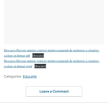
Descarca-Decizie-numire-comisie-pentru-examenul-de-incheiere-a-situatiei-
scolare-in-format-pdf
Descarcă
Descarca-Decizie-numire-comisie-pentru-examenul-de-incheiere-a-situatiei-
scolare-in-format-word
Descarcă
Categories:
Educație
Leave a Comment