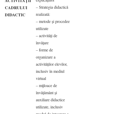
ACTIVITĂȚII
– Strategia didactică
CADRULUI
realizată:
DIDACTIC
– metode şi procedee
utilizate
– activităţi de
învăţare
– forme de
organizare a
activităţilor elevilor,
inclusiv în mediul
virtual
– mijloace de
învăţământ şi
auxiliare didactice
utilizate, inclusiv
modul de integrare a