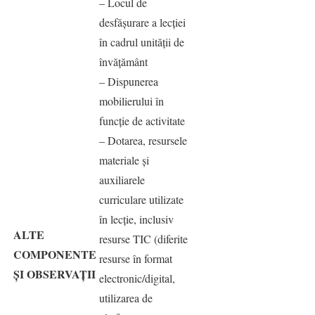
– Locul de
desfăşurare a lecţiei
în cadrul unităţii de
învăţământ
– Dispunerea
mobilierului în
funcţie de activitate
– Dotarea, resursele
materiale şi
auxiliarele
curriculare utilizate
în lecţie, inclusiv
ALTE
resurse TIC (diferite
COMPONENTE
resurse în format
ȘI OBSERVAȚII
electronic/digital,
utilizarea de