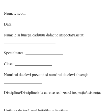
Numele școlii
Data: ___________________
Numele şi funcţia cadrului didactic inspectat/asistat:
__________________________
Specialitatea: ___________________
Clasa: ___________________
Numărul de elevi prezenţi şi numărul de elevi absenţi:
___________________
Disciplina/Disciplinele la care se realizează inspecţia/asistenţa:
___________________
Unitatea de învăţare/Unităţile de învăţare: