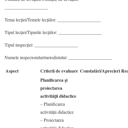
___________________
Tema lecţiei/Temele lecţiilor: ___________________
Tipul lecţiei/Tipurile lecţiilor: ___________________
Tipul inspecţiei: ___________________
Numele inspectorului/metodistului: ___________________
Aspect
Criterii de evaluare
Constatări/Aprecieri
Re
Planificarea şi
proiectarea
activităţii didactice
– Planificarea
activităţii didactice
– Proiectarea
activităţii didactice