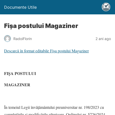
Documente Utile
Fișa postului Magaziner
RadoiFlorin
2 ani ago
Descarcă în format editabile Fișa postului Magaziner
FIŞA POSTULUI
MAGAZINER
În temeiul Legii învăţământului preuniversitar nr. 198/2023 cu
completările și modificările ulterioare, Ordinului nr. 5726/2024