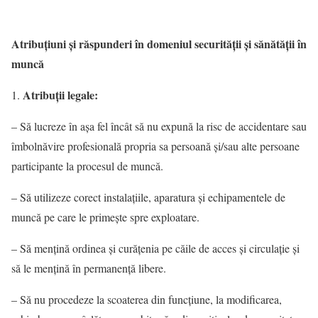
Atribuţiuni şi răspunderi în domeniul securităţii şi sănătăţii în
muncă
Atribuţii legale:
– Să lucreze în aşa fel încât să nu expună la risc de accidentare sau
îmbolnăvire profesională propria sa persoană şi/sau alte persoane
participante la procesul de muncă.
– Să utilizeze corect instalaţiile, aparatura şi echipamentele de
muncă pe care le primeşte spre exploatare.
– Să menţină ordinea şi curăţenia pe căile de acces şi circulaţie şi
să le menţină în permanenţă libere.
– Să nu procedeze la scoaterea din funcţiune, la modificarea,