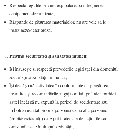
Respectă regulile privind exploatarea și întreținerea
echipamentelor utilizate;
Răspunde de păstrarea materialelor, nu are voie să le
înstrăineze/deterioreze.
Privind securitatea şi sănătatea muncii:
Îşi însuşeşte şi respectă prevederile legislaţiei din domeniul
securităţii şi sănătăţii în muncă;
Îşi desfăşoară activitatea în conformitate cu pregătirea,
instruirea şi recomandările angajatorului, pe linie ierarhică,
astfel încât să nu expună la pericol de accidentare sau
îmbolnăvire atât propria persoană cât şi alte persoane
(copii/elevi/adulţi) care pot fi afectate de acţiunile sau
omisiunile sale în timpul activităţii;