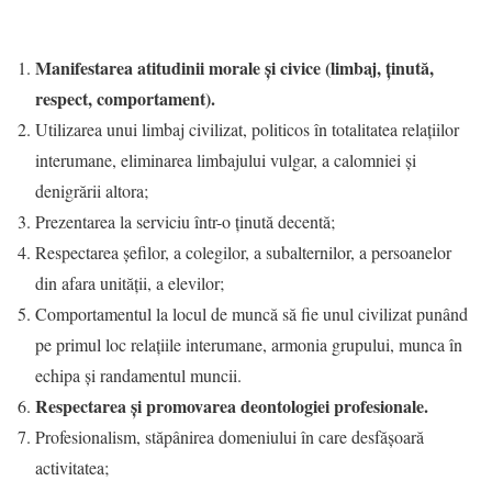
Manifestarea atitudinii morale și civice (limbaj, ținută,
respect, comportament).
Utilizarea unui limbaj civilizat, politicos în totalitatea relațiilor
interumane, eliminarea limbajului vulgar, a calomniei și
denigrării altora;
Prezentarea la serviciu într-o ţinută decentă;
Respectarea şefilor, a colegilor, a subalternilor, a persoanelor
din afara unității, a elevilor;
Comportamentul la locul de muncă să fie unul civilizat punând
pe primul loc relațiile interumane, armonia grupului, munca în
echipa și randamentul muncii.
Respectarea și promovarea deontologiei profesionale.
Profesionalism, stăpânirea domeniului în care desfăşoară
activitatea;