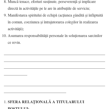
Muncă tenace, eforturi susținute, perseverență și implicare
directă în activităţile pe le are în atribuţiile de serviciu;
Manifestarea spiritului de echipă (acțiunea gândită și înfăptuită
în comun, coeziunea și întrajutorarea colegilor în realizarea
activităţii);
Asumarea responsabilității personale în soluţionarea sarcinilor
ce revin.
____________________________________________________
____________________________________________________
____________________________________________________
____________
____________________________________________________
________________________________
SFERA RELAŢIONALĂ A TITULARULUI
POSTULUI: