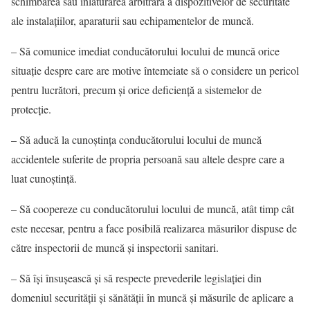
schimbarea sau înlăturarea arbitrară a dispozitivelor de securitate
ale instalaţiilor, aparaturii sau echipamentelor de muncă.
– Să comunice imediat conducătorului locului de muncă orice
situaţie despre care are motive întemeiate să o considere un pericol
pentru lucrători, precum şi orice deficienţă a sistemelor de
protecţie.
– Să aducă la cunoştinţa conducătorului locului de muncă
accidentele suferite de propria persoană sau altele despre care a
luat cunoştinţă.
– Să coopereze cu conducătorului locului de muncă, atât timp cât
este necesar, pentru a face posibilă realizarea măsurilor dispuse de
către inspectorii de muncă şi inspectorii sanitari.
– Să îşi însuşească şi să respecte prevederile legislaţiei din
domeniul securităţii şi sănătăţii în muncă şi măsurile de aplicare a