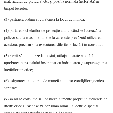
materialului de prelucrat etc. şi poziţia normală (neforţată) în
timpul lucrului;
(3)
păstrarea ordinii şi curăţeniei la locul de muncă;
(4)
purtarea ochelarilor de protecţie atunci când se lucrează la
polizor sau la maşinile- unelte la care este prevăzută utilizarea
acestora, precum şi la executarea diferitelor lucrări în construcţii;
(5)
elevii să nu lucreze la maşini, utilaje, aparate etc. fără
aprobarea personalului însărcinat cu îndrumarea şi supravegherea
lucrărilor practice;
(6)
asigurarea la locurile de muncă a tuturor condiţiilor igienico-
sanitare;
(7)
să nu se consume sau păstreze alimente proprii în atelierele de
lucru; orice aliment se va consuma numai la locurile special
amenajate respectându-se regulile de igienă.