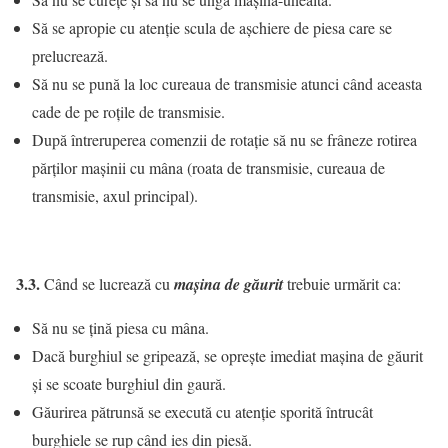
Să se apropie cu atenţie scula de aşchiere de piesa care se
prelucrează.
Să nu se pună la loc cureaua de transmisie atunci când aceasta
cade de pe roţile de transmisie.
După întreruperea comenzii de rotaţie să nu se frâneze rotirea
părţilor maşinii cu mâna (roata de transmisie, cureaua de
transmisie, axul principal).
3.3.
Când se lucrează cu
maşina de găurit
trebuie urmărit ca:
Să nu se ţină piesa cu mâna.
Dacă burghiul se gripează, se opreşte imediat maşina de găurit
şi se scoate burghiul din gaură.
Găurirea pătrunsă se execută cu atenţie sporită întrucât
burghiele se rup când ies din piesă.