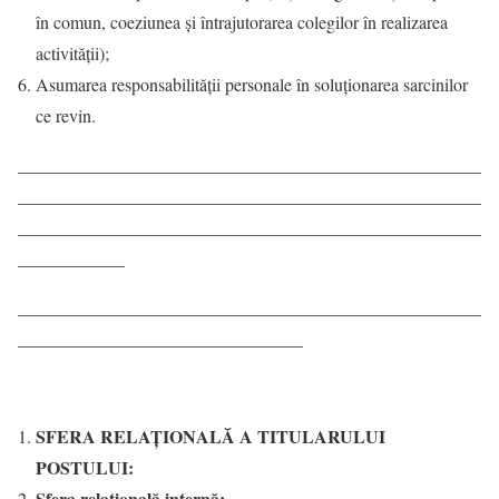
în comun, coeziunea și întrajutorarea colegilor în realizarea
activităţii);
Asumarea responsabilității personale în soluţionarea sarcinilor
ce revin.
____________________________________________________
____________________________________________________
____________________________________________________
____________
____________________________________________________
________________________________
SFERA RELAŢIONALĂ A TITULARULUI
POSTULUI:
Sfera relaţională internă: