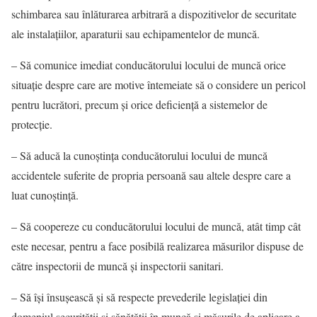
schimbarea sau înlăturarea arbitrară a dispozitivelor de securitate
ale instalaţiilor, aparaturii sau echipamentelor de muncă.
– Să comunice imediat conducătorului locului de muncă orice
situaţie despre care are motive întemeiate să o considere un pericol
pentru lucrători, precum şi orice deficienţă a sistemelor de
protecţie.
– Să aducă la cunoştinţa conducătorului locului de muncă
accidentele suferite de propria persoană sau altele despre care a
luat cunoştinţă.
– Să coopereze cu conducătorului locului de muncă, atât timp cât
este necesar, pentru a face posibilă realizarea măsurilor dispuse de
către inspectorii de muncă şi inspectorii sanitari.
– Să îşi însuşească şi să respecte prevederile legislaţiei din
domeniul securităţii şi sănătăţii în muncă şi măsurile de aplicare a