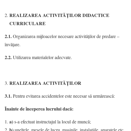
REALIZAREA ACTIVITĂŢILOR DIDACTICE
CURRICULARE
2.1.
Organizarea mijloacelor necesare activităţilor de predare –
învăţare.
2.2.
Utilizarea materialelor adecvate.
REALIZAREA ACTIVITĂŢILOR
3.1.
Pentru evitarea accidentelor este necesar să urmărească:
Înainte de începerea lucrului dacă:
a)
s-a efectuat instructajul la locul de muncă;
b)
uneltele, mesele de lucru, maşinile, instalaţiile, aparatele etc.