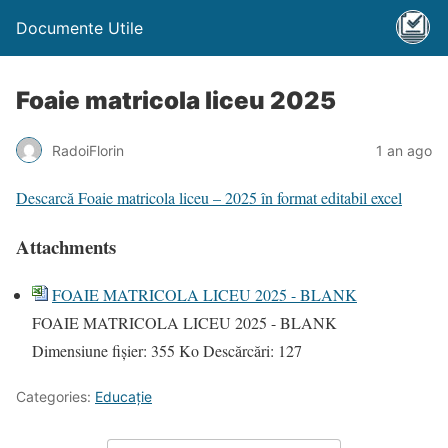
Documente Utile
Foaie matricola liceu 2025
RadoiFlorin
1 an ago
Descarcă Foaie matricola liceu – 2025 în format editabil excel
Attachments
FOAIE MATRICOLA LICEU 2025 - BLANK
FOAIE MATRICOLA LICEU 2025 - BLANK
Dimensiune fișier:
355 Ko
Descărcări:
127
Categories:
Educație