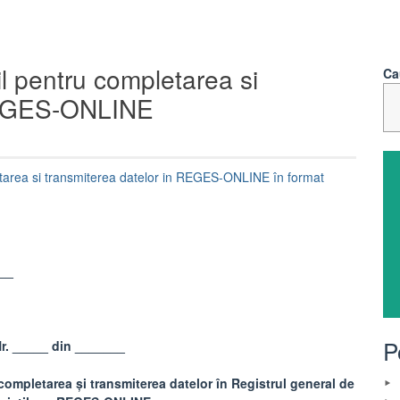
l pentru completarea si
Ca
 REGES-ONLINE
tarea si transmiterea datelor in REGES-ONLINE în format
__
P
r. _____ din _______
mpletarea și transmiterea datelor în Registrul general de