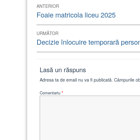
Navigare
ANTERIOR
în
Articolul
Foaie matricola liceu 2025
anterior:
articole
URMĂTOR
Articolul
Decizie înlocuire temporară perso
următor:
Lasă un răspuns
Adresa ta de email nu va fi publicată.
Câmpurile ob
Comentariu
*