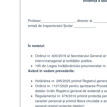
evidență a sal
Profesor__________________, director al ________
emisă de Inspectoratul Şcolar ___________,
În temeiul:
Ordinul nr. 600/2018 al Secretarului General al
intern/managerial al entităţilor publice;
195 din Legea învăţământului preuniversitar nr. 
Având în vedere prevederile:
Hotărârea nr. 295/2025 privind Registrul gener
Ordinul nr. 1107/2025 pentru aprobarea Proceduri
datelor în/din Registrul general de evidenţă a 
Regulamentul nr. 679/2016 privind protecţia per
caracter personal şi privind libera circulaţie a
general privind protecţia datelor);