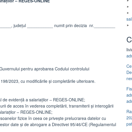
ariaților – REGES-ONLINE
sal
____, judeţul ___________ numit prin decizia nr._________
C
liv
ad
Ce
 Guvernului pentru aprobarea Codului controlului
De
ne
198/2023, cu modificările și completările ulterioare.
Fi
adm
al de evidenţă a salariaţilor – REGES-ONLINE;
adm
i de acces în vederea completării, transmiterii şi interogării
Ra
salariaţilor – REGES-ONLINE;
20
soanelor fizice în ceea ce priveşte prelucrarea datelor cu
pa
 acestor date şi de abrogare a Directivei 95/46/CE (Regulamentul