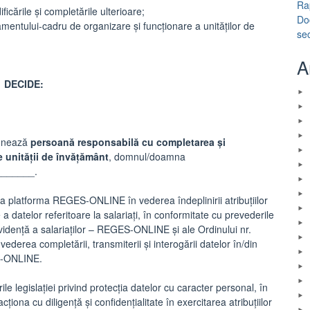
Ra
icările și completările ulterioare;
Do
entului-cadru de organizare şi funcţionare a unităţilor de
se
A
DECIDE:
emnează
persoană
responsabilă cu completarea și
 unității de învățământ
, domnul/doamna
_______.
 platforma REGES-ONLINE în vederea îndeplinirii atribuțiilor
a datelor referitoare la salariați, în conformitate cu prevederile
evidenţă a salariaţilor – REGES-ONLINE și ale Ordinului nr.
erea completării, transmiterii şi interogării datelor în/din
ES-ONLINE.
 legislației privind protecția datelor cu caracter personal, în
ona cu diligență și confidențialitate în exercitarea atribuțiilor