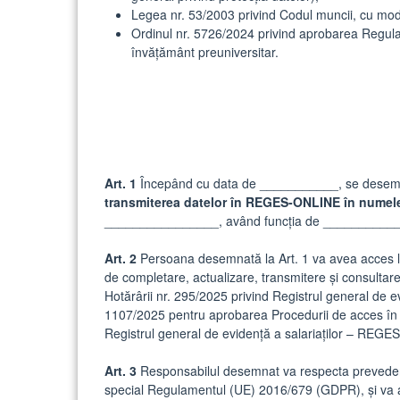
Legea nr. 53/2003 privind Codul muncii, cu modif
Ordinul nr. 5726/2024 privind aprobarea Regulam
învăţământ preuniversitar.
Art. 1
Începând cu data de ___________, se des
transmiterea datelor în REGES-ONLINE
în numele
________________, având funcția de __________
Art. 2
Persoana desemnată la Art. 1 va avea acces la
de completare, actualizare, transmitere și consultare 
Hotărârii nr. 295/2025 privind Registrul general de 
1107/2025 pentru aprobarea Procedurii de acces în ved
Registrul general de evidenţă a salariaţilor – REG
Art. 3
Responsabilul desemnat va respecta prevederile
special Regulamentul (UE) 2016/679 (GDPR), și va acți