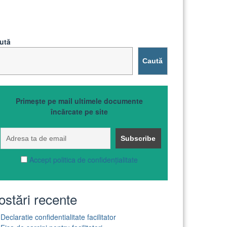
ută
Caută
Primește pe mail ultimele documente
încărcate pe site
Accept politica de confidențialitate
ostări recente
Declaratie confidentialitate facilitator