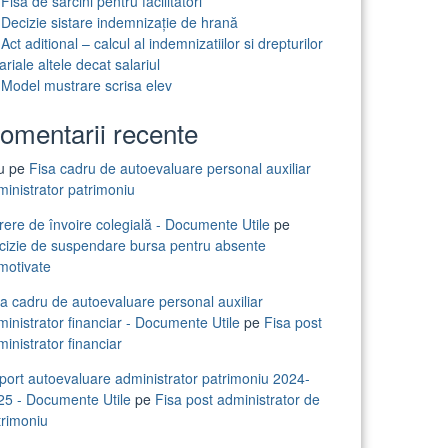
Fisa de sarcini pentru facilitatori
Decizie sistare indemnizație de hrană
Act aditional – calcul al indemnizatiilor si drepturilor
ariale altele decat salariul
Model mustrare scrisa elev
omentarii recente
iu
pe
Fisa cadru de autoevaluare personal auxiliar
ministrator patrimoniu
rere de învoire colegială - Documente Utile
pe
cizie de suspendare bursa pentru absente
motivate
sa cadru de autoevaluare personal auxiliar
inistrator financiar - Documente Utile
pe
Fisa post
inistrator financiar
port autoevaluare administrator patrimoniu 2024-
25 - Documente Utile
pe
Fisa post administrator de
trimoniu