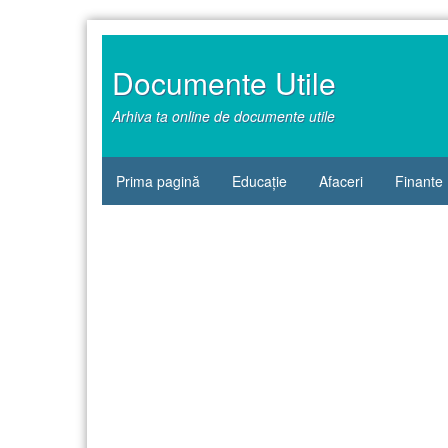
Sari
la
conținut
Documente Utile
Arhiva ta online de documente utile
Prima pagină
Educație
Afaceri
Finante