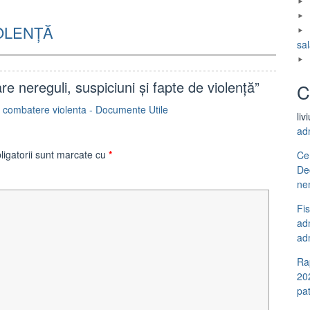
OLENȚĂ
sal
e nereguli, suspiciuni și fapte de violență
”
C
i combatere violenta - Documente Utile
liv
ad
ligatorii sunt marcate cu
*
Ce
De
ne
Fi
adm
adm
Ra
20
pa