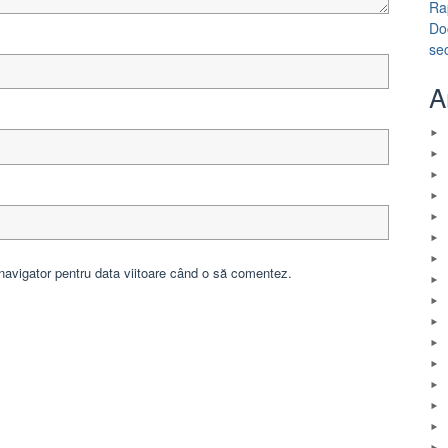
Ra
Do
se
A
navigator pentru data viitoare când o să comentez.