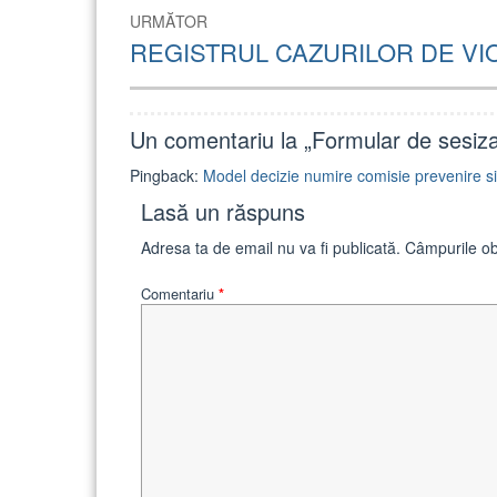
URMĂTOR
Articolul
REGISTRUL CAZURILOR DE VI
următor:
Un comentariu la „
Formular de sesizar
Pingback:
Model decizie numire comisie prevenire s
Lasă un răspuns
Adresa ta de email nu va fi publicată.
Câmpurile ob
Comentariu
*