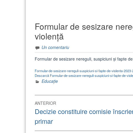
Formular de sesizare nereg
violență
Un comentariu
Formular de sesizare nereguli, suspiciuni și fapte de
Formular-de-sesizare-nereguli-suspiciuni-si-fapte-de-violenta-2023
Descarcă Formular-de-sesizare-nereguli-suspiciuni-si-fapte-de-viol
Educație
Navigare
ANTERIOR
în
Articolul
Decizie constituire comisie înscrier
anterior:
articole
primar