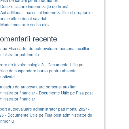
Fisa de sarcini pentru facilitatori
Decizie sistare indemnizație de hrană
Act aditional – calcul al indemnizatiilor si drepturilor
ariale altele decat salariul
Model mustrare scrisa elev
omentarii recente
iu
pe
Fisa cadru de autoevaluare personal auxiliar
ministrator patrimoniu
rere de învoire colegială - Documente Utile
pe
cizie de suspendare bursa pentru absente
motivate
sa cadru de autoevaluare personal auxiliar
inistrator financiar - Documente Utile
pe
Fisa post
inistrator financiar
port autoevaluare administrator patrimoniu 2024-
25 - Documente Utile
pe
Fisa post administrator de
trimoniu