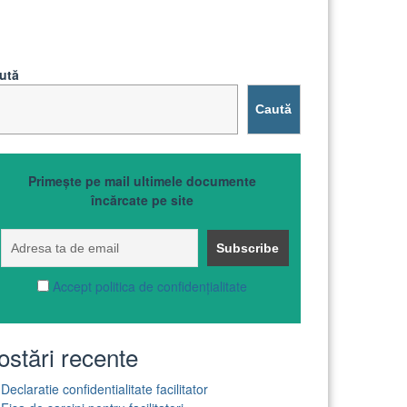
ută
Caută
Primește pe mail ultimele documente
încărcate pe site
Accept politica de confidențialitate
ostări recente
Declaratie confidentialitate facilitator