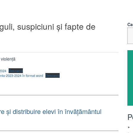
uli, suspiciuni și fapte de
Ca
 violență
-2024
Descarcă
enta-2023-2024 în format word
Descarcă
e și distribuire elevi în învățământul
P