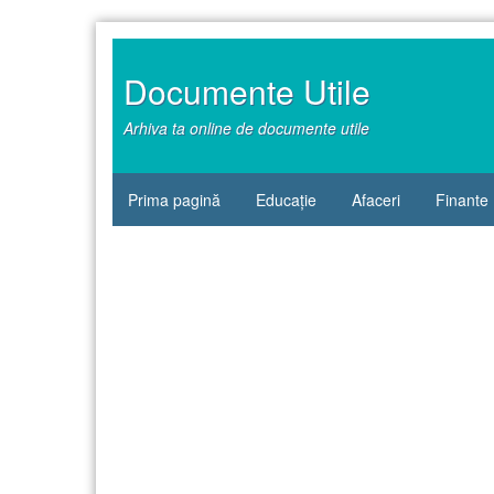
Sari
la
conținut
Documente Utile
Arhiva ta online de documente utile
Prima pagină
Educație
Afaceri
Finante