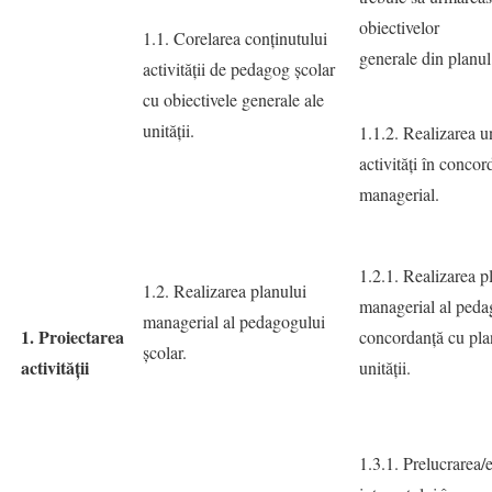
obiectivelor
1.1. Corelarea conţinutului
generale din planul
activităţii de pedagog şcolar
cu obiectivele generale ale
unității.
1.1.2. Realizarea u
activităţi în conco
managerial.
1.2.1. Realizarea p
1.2. Realizarea planului
managerial al peda
managerial al pedagogului
1. Proiectarea
concordanţă cu pla
şcolar.
activității
unității.
1.3.1. Prelucrarea/