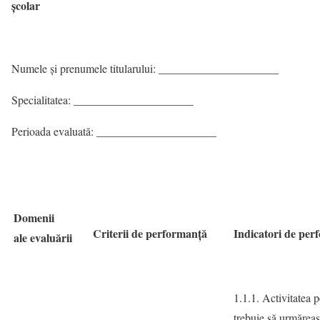
școlar
Numele şi prenumele titularului: _____________________
Specialitatea: _____________________
Perioada evaluată: _____________________
Domenii
Criterii de performanță
Indicatori de per
ale evaluării
1.1.1. Activitatea 
trebuie să urmăreas