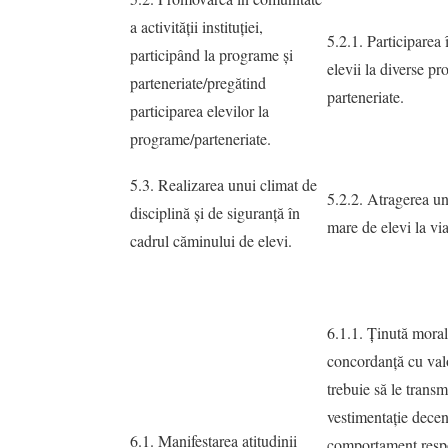
a activităţii instituţiei,
5.2.1. Participarea
participând la programe şi
elevii la diverse pr
parteneriate/pregătind
parteneriate.
participarea elevilor la
programe/parteneriate.
5.3. Realizarea unui climat de
5.2.2. Atragerea u
disciplină şi de siguranţă în
mare de elevi la vi
cadrul căminului de elevi.
6.1.1. Ținută mora
concordanţă cu valo
trebuie să le transmi
vestimentaţie decen
6.1. Manifestarea atitudinii
comportament resp