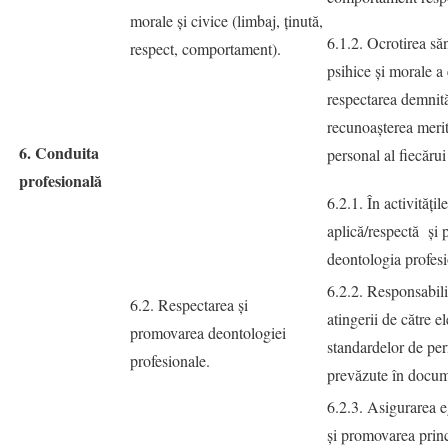
morale şi civice (limbaj, ţinută,
6.1.2. Ocrotirea săn
respect, comportament).
psihice şi morale a 
respectarea demnităţ
recunoaşterea merit
6. Conduita
personal al fiecărui
profesională
6.2.1. În activităţil
aplică/respectă şi
deontologia profesi
6.2.2. Responsabili
6.2. Respectarea şi
atingerii de către el
promovarea deontologiei
standardelor de pe
profesionale.
prevăzute în docum
6.2.3. Asigurarea eg
şi promovarea princ