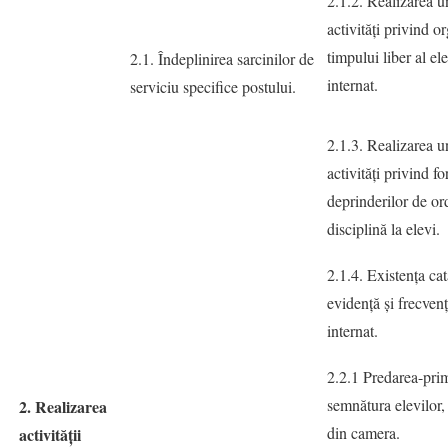
2.1.2. Realizarea 
activităţi privind o
timpului liber al el
2.1. Îndeplinirea sarcinilor de
internat.
serviciu specifice postului.
2.1.3. Realizarea u
activităţi privind f
deprinderilor de ord
disciplină la elevi.
2.1.4. Existenţa ca
evidenţă şi frecvenţ
internat.
2.2.1 Predarea-prim
semnătura elevilor,
2. Realizarea
din camera.
activității