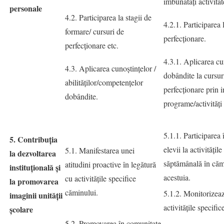
îmbunătăţi activitat
personale
4.2. Participarea la stagii de
4.2.1. Participarea 
formare/ cursuri de
perfecţionare.
perfecţionare etc.
4.3.1. Aplicarea cu
4.3. Aplicarea cunoştinţelor /
dobândite la cursur
abilităţilor/competenţelor
perfecţionare prin i
dobândite.
programe/activităţi 
5.1.1. Participarea
5. Contribuția
elevii la activităţil
5.1. Manifestarea unei
la dezvoltarea
săptămânală în cămi
atitudini proactive în legătură
instituțională și
acestuia.
cu activităţile specifice
la promovarea
căminului.
5.1.2. Monitorizea
imaginii unității
activităţile specific
școlare
5.2. Promovarea în comunitate