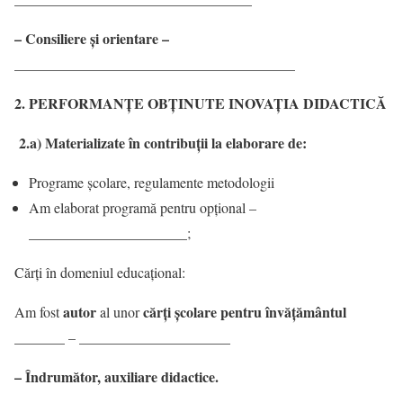
– Consiliere și orientare –
_______________________________________
2. PERFORMANŢE OBŢINUTE INOVAȚIA DIDACTICĂ
2.a) Materializate în contribuții la elaborare de:
Programe școlare, regulamente metodologii
Am elaborat programă pentru opțional –
______________________;
Cărți în domeniul educaţional:
autor
cărți şcolare pentru învățământul
Am fost
al unor
_______
_____________________
–
– Îndrumător, auxiliare didactice.