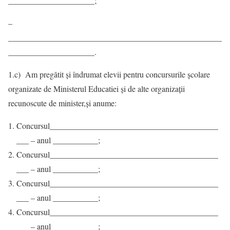
_____________________;
–
____________________________________________________
_____________________.
1.c) Am pregătit şi îndrumat elevii pentru concursurile școlare
organizate de Ministerul Educatiei și de alte organizaţii
recunoscute de minister,și anume:
Concursul_________________________________________
___ – anul ___________;
Concursul_________________________________________
___ – anul ___________;
Concursul_________________________________________
___ – anul ___________;
Concursul_________________________________________
___ – anul ___________;