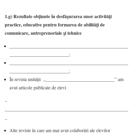
1.g) Rezultate obținute în desfășurarea unor activități
practice, educative pentru formarea de abilități de
comunicare, antreprenoriale şi tehnice
__________________________________________________
_________________________;
__________________________________________________
_________________________;
În revista unității ,,_____________________________” am
avut articole publicate de elevi
–
____________________________________________________
_
Alte reviste în care am mai avut colaborări ale elevilor