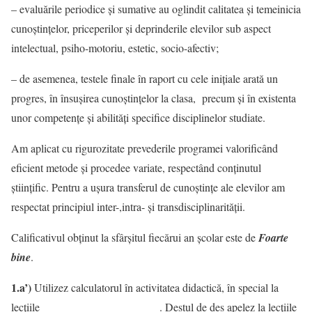
– evaluările periodice și sumative au oglindit calitatea și temeinicia
cunoștințelor, priceperilor și deprinderile elevilor sub aspect
intelectual, psiho-motoriu, estetic, socio-afectiv;
– de asemenea, testele finale în raport cu cele inițiale arată un
progres, în însușirea cunoștințelor la clasa, precum și în existenta
unor competențe și abilităţi specifice disciplinelor studiate.
Am aplicat cu rigurozitate prevederile programei valorificând
eficient metode și procedee variate, respectând conținutul
științific. Pentru a ușura transferul de cunoștințe ale elevilor am
respectat principiul inter-,intra- şi transdisciplinarității.
Calificativul obținut la sfârșitul fiecărui an școlar este de
Foarte
bine
.
1.a’)
Utilizez calculatorul în activitatea didactică, în special la
lecțiile _____________________. Destul de des apelez la lecțiile