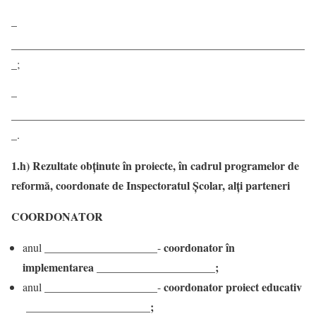
–
____________________________________________________
_;
–
____________________________________________________
_.
1.h) Rezultate obținute în proiecte, în cadrul programelor de
reformă, coordonate de Inspectoratul Școlar, alți parteneri
COORDONATOR
coordonator în
anul ____________________-
implementarea _____________________;
coordonator proiect educativ
anul ____________________-
______________________;