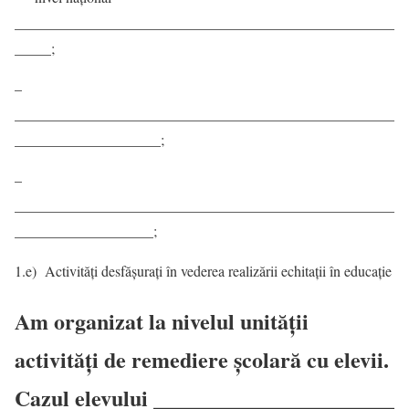
___
_________________________________________________
_____;
–
____________________________________________________
____________________;
–
____________________________________________________
___________________;
1.e) Activități desfășurați în vederea realizării echitații în educație
Am organizat la nivelul unității
activități de remediere școlară
cu elevii.
Cazul elevului ______________________