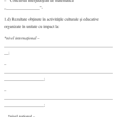
– Concursul interjudeţean de matematică
,,________________”-
1.d) Rezultate obținute în activităţile culturale și educative
organizate în unitate cu impact la:
*nivel internațional –
____________________________________________________
__;
–
____________________________________________________
___________________;
–
____________________________________________________
___________________;
*nivel național
–