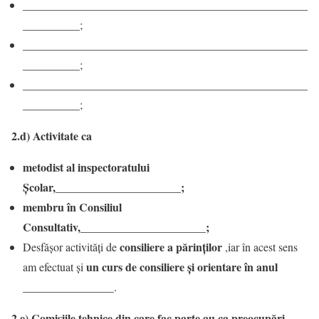
__________________________________________________
__________;
__________________________________________________
__________;
__________________________________________________
__________;
2.d) Activitate ca
metodist al inspectoratului
Școlar,______________________;
membru în Consiliul
Consultativ,______________________;
consiliere a părinților
Desfășor activități de
,iar în acest sens
un curs de consiliere şi orientare în anul
am efectuat și
________________
.
2.e) Comisiile tehnice din care fac parte au ca preocupări