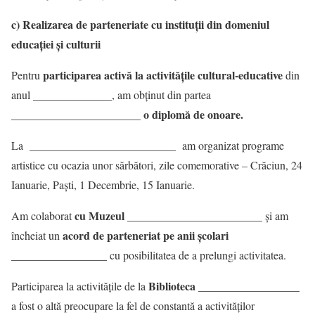
c) Realizarea de parteneriate cu instituții din domeniul
educației și culturii
participarea activă la activitățile cultural-educative
Pentru
din
anul ______________, am obținut din partea
_______________________ o diplomă de onoare.
__________________________
La
am organizat programe
artistice cu ocazia unor sărbători, zile comemorative – Crăciun, 24
Ianuarie, Paști, 1 Decembrie, 15 Ianuarie.
cu Muzeul ________________________
Am colaborat
şi am
acord de parteneriat pe anii școlari
încheiat un
_________________
cu posibilitatea de a prelungi activitatea.
Biblioteca __________________
Participarea la activitățile de la
a fost o altă preocupare la fel de constantă a activităților