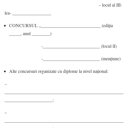
– locul al III-
lea- _________________
CONCURSUL ,,__________________________ (ediția
_____, anul ________)
-_________________________ (locul lI)
-_________________________ (mențiune)
Alte concursuri organizate cu diplome la nivel național:
–
____________________________________________________
_____________________;
–
____________________________________________________