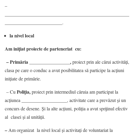
–
____________________________________________________
________________________.
la nivel local
Am inițiat proiecte de parteneriat cu:
– Primăria _________________,
proiect prin ale cărui activități,
clasa pe care o conduc a avut posibilitatea să participe la acțiuni
iniţiate de primărie.
Poliţia,
– Cu
proiect prin intermediul căruia am participat la
___________________
acţiunea
, activitate care a prevăzut și un
concurs de desene. Și la alte acţiuni, poliţia a avut sprijinul efectiv
al clasei și al unității.
–
Am organizat la nivel local şi activitaţi de voluntariat la