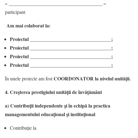
– ______________________________________ –
participant
Am mai colaborat la:
Proiectul _________________________________;
Proiectul _________________________________;
Proiectul _________________________________;
Proiectul _________________________________;
COORDONATOR la nivelul unității.
În unele proiecte am fost
4. Creșterea prestigiului unității de învățământ
a) Contribuții independente şi în echipă la practica
managementului educațional și instituțional
Contribuție la
__________________________________________________