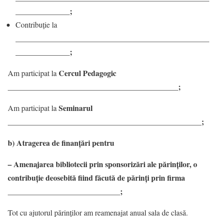
______________;
Contribuție la
__________________________________________________
______________;
Cercul Pedagogic
Am participat la
;
____________________________________________
Seminarul
Am participat la
__________________________________________________;
b) Atragerea de finanțări pentru
– Amenajarea bibliotecii prin sponsorizări ale părinților, o
contribuție deosebită fiind făcută de părinți prin firma
_____________________________;
Tot cu ajutorul părinților am reamenajat anual sala de clasă.