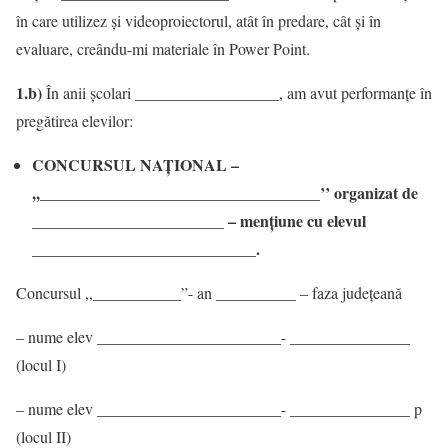
în care utilizez și videoproiectorul, atât în predare, cât și în
evaluare, creându-mi materiale în Power Point.
1.b)
În anii școlari __________________, am avut performanțe în
pregătirea elevilor:
CONCURSUL NAȚIONAL –
,,___________________________________’’ organizat de
________________________ – mențiune cu elevul
____________________________.
Concursul ,,___________”- an __________ – faza județeană
– nume elev _______________________- _______________
(locul I)
– nume elev _______________________- _______________ p
(locul II)