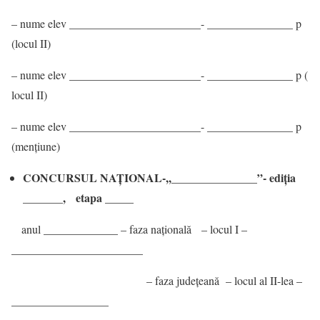
– nume elev _______________________- _______________ p
(locul II)
– nume elev _______________________- _______________ p (
locul II)
– nume elev _______________________- _______________ p
(mențiune)
CONCURSUL NAŢIONAL-,,_______________”- ediția
_______, etapa _____
anul _____________ – faza națională – locul I –
_______________________
– faza județeană – locul al II-lea –
_________________