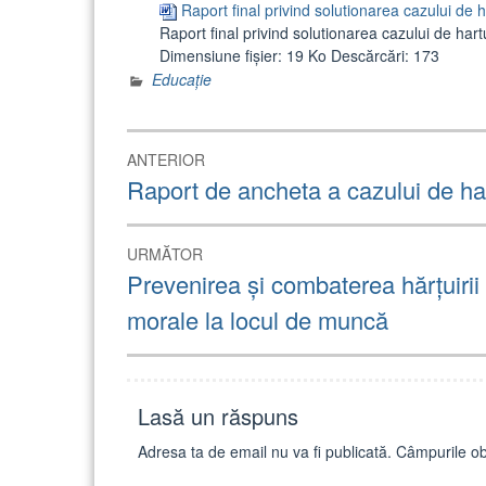
Raport final privind solutionarea cazului de h
Raport final privind solutionarea cazului de hart
Dimensiune fișier:
19 Ko
Descărcări:
173
Educație
Navigare
ANTERIOR
în
Articolul
Raport de ancheta a cazului de ha
anterior:
articole
URMĂTOR
Articolul
Prevenirea și combaterea hărțuirii p
următor:
morale la locul de muncă
Lasă un răspuns
Adresa ta de email nu va fi publicată.
Câmpurile ob