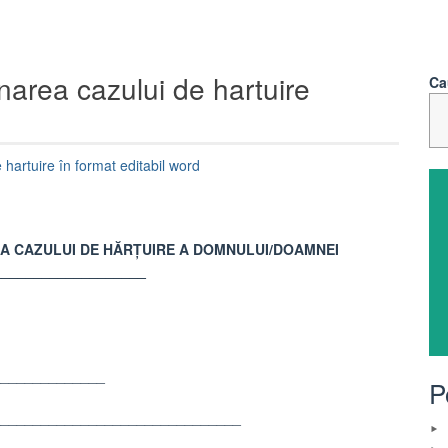
onarea cazului de hartuire
Ca
 hartuire în format editabil word
EA CAZULUI DE HĂRȚUIRE A DOMNULUI/DOAMNEI
___________________
________________
P
_________________________________