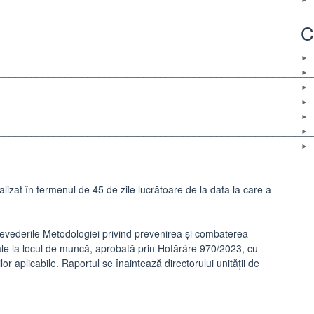
C
________________________________________________________
________________________________________________________
________________________________________________________
ealizat în termenul de 45 de zile lucrătoare de la data la care a
prevederile Metodologiei privind prevenirea şi combaterea
morale la locul de muncă, aprobată prin Hotărâre 970/2023, cu
lor aplicabile. Raportul se înaintează directorului unității de