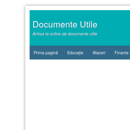
Sari
la
conținut
Documente Utile
Arhiva ta online de documente utile
Prima pagină
Educație
Afaceri
Finante