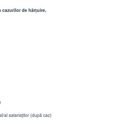
cazurilor de hărţuire,
)
l salariaţilor (după caz)