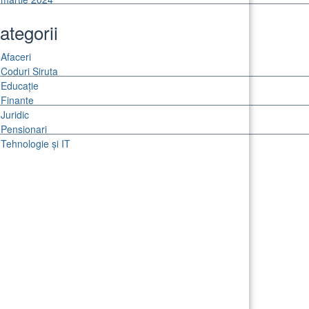
ategorii
Afaceri
________________________________________________________
Coduri Siruta
Educație
________________________________________________________
Finante
Juridic
________________________________________________________
Pensionari
Tehnologie și IT