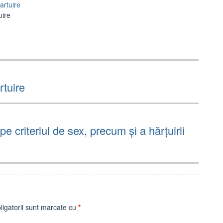
artuire
uire
rtuire
e criteriul de sex, precum și a hărțuirii
ligatorii sunt marcate cu
*