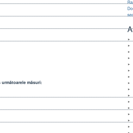
________________________________________________________
Ra
Do
________________________________________________________
se
A
________________________________________________________
________________________________________________________
s următoarele măsuri:
________________________________________________________
________________________________________________________
________________________________________________________
________________________________________________________