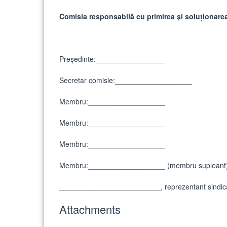
Comisia responsabilă cu primirea şi soluţionarea 
Preşedinte:_________________
Secretar comisie:___________________
Membru:___________________
Membru:___________________
Membru:___________________
Membru:___________________ (membru supleant
_________________________, reprezentant sindical/a
Attachments