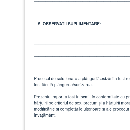
OBSERVAȚII SUPLIMENTARE:
_________________________________________
_________________________________________
_________________________________________
Procesul de soluţionare a plângerii/sesizării a fost r
fost făcută plângerea/sesizarea.
Prezentul raport a fost întocmit în conformitate cu 
hărţuirii pe criteriul de sex, precum şi a hărţuirii 
modificările şi completările ulterioare și ale proceduri
învățământ.