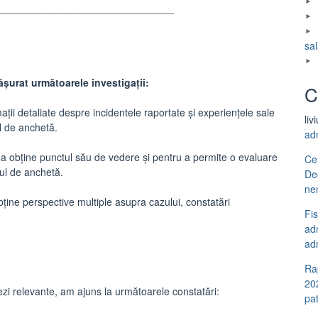
_______________________________
sal
ășurat următoarele investigații:
C
ații detaliate despre incidentele raportate și experiențele sale
liv
l de anchetă.
ad
 a obține punctul său de vedere și pentru a permite o evaluare
Ce
tul de anchetă.
De
ne
obține perspective multiple asupra cazului, constatări
Fi
adm
adm
Ra
20
ovezi relevante, am ajuns la următoarele constatări:
pa