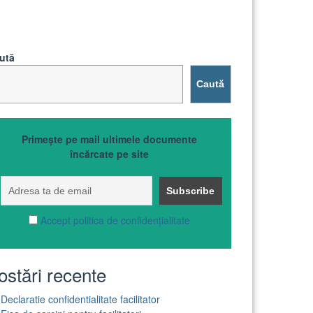
ută
Caută
Primește pe mail ultimele documente
încărcate pe site
Accept politica de confidențialitate
ostări recente
Declaratie confidentialitate facilitator