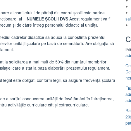
re al comitetului de părinți din cadrul școlii este partea
sal
uncționare al
NUMELE ȘCOLII DVS
Acest regulament va fi
 precum și de către întreg personalul didactic al unității.
C
mediul cadrelor didactice să aducă la cunoștință prezentul
i elevilor unității școlare pe bază de semnătură. Are obligația să
liv
ulament.
ad
at la solicitarea a mai mult de 50% din numărul membrilor
Ce
islației care a stat la baza elaborării prezentului regulament.
De
ne
rul legal este obligat, conform legii, să asigure frecvența școlară
Fi
adm
 de a sprijini conducerea unității de învățământ în întreținerea,
adm
u activitățile curriculare cât și extracurriculare.
Ra
20
pa