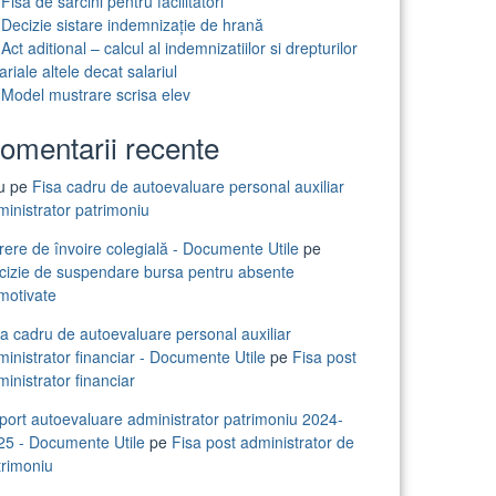
Fisa de sarcini pentru facilitatori
Decizie sistare indemnizație de hrană
Act aditional – calcul al indemnizatiilor si drepturilor
ariale altele decat salariul
Model mustrare scrisa elev
omentarii recente
iu
pe
Fisa cadru de autoevaluare personal auxiliar
ministrator patrimoniu
rere de învoire colegială - Documente Utile
pe
cizie de suspendare bursa pentru absente
motivate
sa cadru de autoevaluare personal auxiliar
inistrator financiar - Documente Utile
pe
Fisa post
inistrator financiar
port autoevaluare administrator patrimoniu 2024-
25 - Documente Utile
pe
Fisa post administrator de
trimoniu