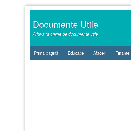
Sari
la
conținut
Documente Utile
Arhiva ta online de documente utile
Prima pagină
Educație
Afaceri
Finante