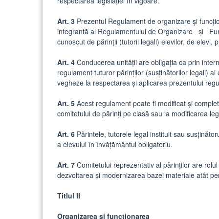
respectarea legislației în vigoare.
Art. 3
Prezentul Regulament de organizare și funcționa
integrantă al Regulamentului de Organizare și F
cunoscut de părinții (tutorii legali) elevilor, de elevi,
Art. 4
Conducerea unității are obligația ca prin inter
regulament tuturor părinților (susținătorilor legali) a
vegheze la respectarea și aplicarea prezentului reg
Art. 5
Acest regulament poate fi modificat și complet
comitetului de părinți pe clasă sau la modificarea leg
Art. 6
Părintele, tutorele legal instituit sau susținăto
a elevului în învățământul obligatoriu.
Art. 7
Comitetului reprezentativ al părinților are rolul
dezvoltarea și modernizarea bazei materiale atât pentr
Titlul II
Organizarea și funcționarea