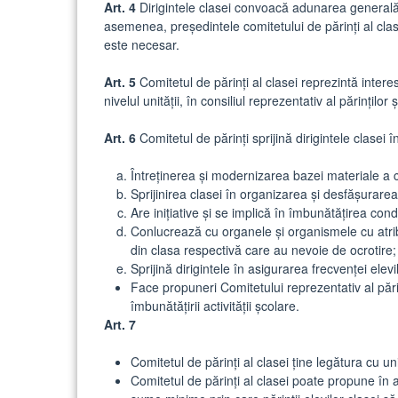
Art. 4
Dirigintele clasei convoacă adunarea generală a
asemenea, președintele comitetului de părinți al cla
este necesar.
Art. 5
Comitetul de părinți al clasei reprezintă interes
nivelul unității, în consiliul reprezentativ al părinților 
Art. 6
Comitetul de părinți sprijină dirigintele clasei î
Întreținerea și modernizarea bazei materiale a c
Sprijinirea clasei în organizarea și desfășurarea 
Are inițiative și se implică în îmbunătățirea condiț
Conlucrează cu organele și organismele cu atribuț
din clasa respectivă care au nevoie de ocrotire;
Sprijină dirigintele în asigurarea frecvenței elevi
Face propuneri Comitetului reprezentativ al părin
îmbunătățirii activității școlare.
Art. 7
Comitetul de părinți al clasei ține legătura cu un
Comitetul de părinți al clasei poate propune î