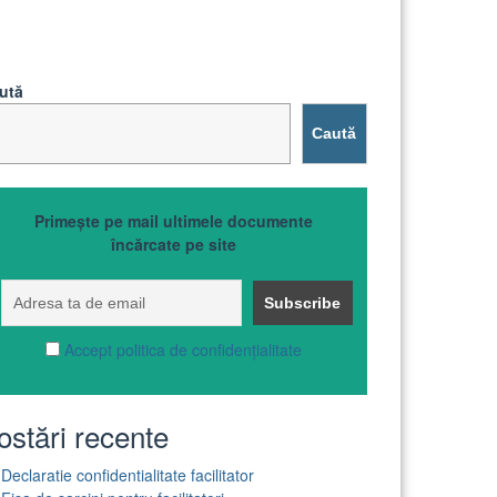
ută
Caută
Primește pe mail ultimele documente
încărcate pe site
Accept politica de confidențialitate
ostări recente
Declaratie confidentialitate facilitator