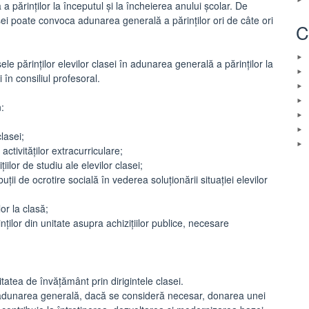
 părinților la începutul și la încheierea anului școlar. De
sei poate convoca adunarea generală a părinților ori de câte ori
C
ele părinților elevilor clasei în adunarea generală a părinților la
și în consiliul profesoral.
n:
lasei;
activităților extracurriculare;
iilor de studiu ale elevilor clasei;
ii de ocrotire socială în vederea soluționării situației elevilor
lor la clasă;
ților din unitate asupra achizițiilor publice, necesare
itatea de învățământ prin dirigintele clasei.
n adunarea generală, dacă se consideră necesar, donarea unei