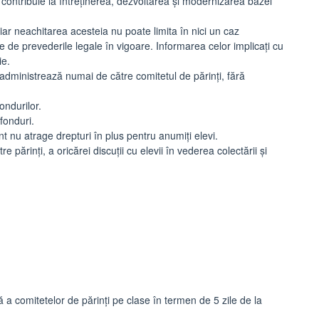
ă contribuie la întreținerea, dezvoltarea și modernizarea bazei
 iar neachitarea acesteia nu poate limita în nici un caz
e de prevederile legale în vigoare. Informarea celor implicați cu
ie.
 administrează numai de către comitetul de părinți, fără
ondurilor.
 fonduri.
t nu atrage drepturi în plus pentru anumiți elevi.
e părinți, a oricărei discuții cu elevii în vederea colectării și
a comitetelor de părinți pe clase în termen de 5 zile de la