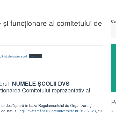
i funcționare al comitetului de
Ca
rinți din cadrul școlii
Descarcă
adrul
NUMELE ȘCOLII DVS
ionarea Comitetului reprezentativ al
P
ți se desfășoară în baza Regulamentului de Organizare și
 de stat, a
Legii învăţământului preuniversitar nr. 198/2023
, cu