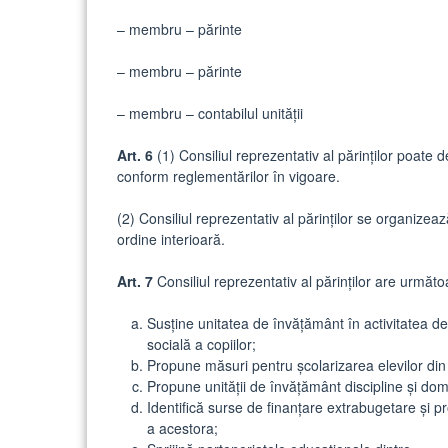
– membru – părinte
– membru – părinte
– membru – contabilul unității
Art. 6
(1) Consiliul reprezentativ al părinților poate d
conform reglementărilor în vigoare.
(2) Consiliul reprezentativ al părinților se organize
ordine interioară.
Art. 7
Consiliul reprezentativ al părinților are următoa
Susține unitatea de învățământ în activitatea de
socială a copiilor;
Propune măsuri pentru școlarizarea elevilor din
Propune unității de învățământ discipline și dome
Identifică surse de finanțare extrabugetare și pr
a acestora;