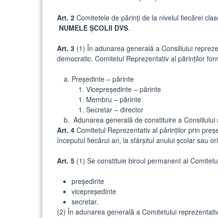
Art. 2
Comitetele de părinți de la nivelul fiecărei clas
NUMELE ȘCOLII DVS
.
Art. 3
(1) În adunarea generală a Consiliului reprezent
democratic. Comitetul Reprezentativ al părinților for
Președinte – părinte
Vicepreședinte – părinte
Membru – părinte
Secretar – director
Adunarea generală de constituire a Consiliului re
Art. 4
Comitetul Reprezentativ al părinților prin preșe
începutul fiecărui an, la sfârșitul anului școlar sau or
Art. 5
(1) Se constituie biroul permanent al Comitetulu
președinte
vicepreședinte
secretar.
(2) În adunarea generală a Comitetului reprezentativ 