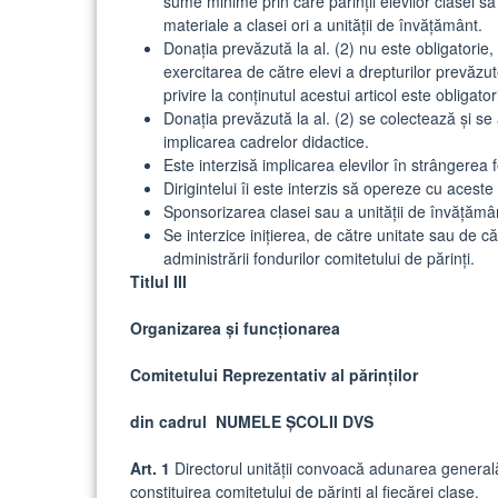
sume minime prin care părinții elevilor clasei s
materiale a clasei ori a unității de învățământ.
Donația prevăzută la al. (2) nu este obligatorie,
exercitarea de către elevi a drepturilor prevăzut
privire la conținutul acestui articol este obligator
Donația prevăzută la al. (2) se colectează și se
implicarea cadrelor didactice.
Este interzisă implicarea elevilor în strângerea f
Dirigintelui îi este interzis să opereze cu aceste
Sponsorizarea clasei sau a unității de învățămân
Se interzice inițierea, de către unitate sau de cătr
administrării fondurilor comitetului de părinți.
Titlul III
Organizarea și funcționarea
Comitetului Reprezentativ al părinților
din cadrul NUMELE ȘCOLII DVS
Art. 1
Directorul unității convoacă adunarea generală 
constituirea comitetului de părinți al fiecărei clase.