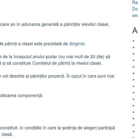
Ra
Do
se
ecare an în adunarea generală a părinților elevilor clasei,
A
de părinți a clasei este prezidată de
diriginte
.
le de la începutul anului școlar (nu mai mult de 20 zile) să
ă și să constituie Comitetul de părinți la nivelul clasei.
 vot deschis al părinților prezenți. În cazul în care sunt mai
următoarea componență:
onstituit, în condițiile în care la ședința de alegeri participă
n clasă.