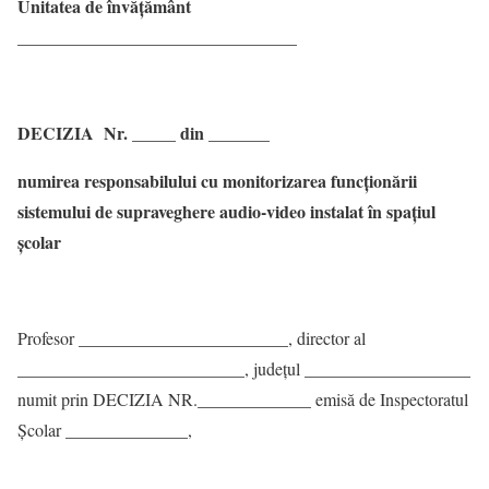
Unitatea de învăţământ
________________________________
DECIZIA Nr. _____ din _______
numirea responsabilului cu monitorizarea funcționării
sistemului de supraveghere audio-video instalat în spațiul
școlar
Profesor ________________________, director al
__________________________, judeţul ___________________
numit prin DECIZIA NR._____________ emisă de Inspectoratul
Școlar ______________,