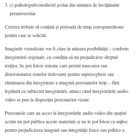
c) psihologul/consilierul şcolar din unitatea de învăţământ
preuniversitar.
Cererea trebuie să conţină şi perioada de timp corespunzătoare
pentru care se solicită.
Imaginile vizualizate vor fi clare în măsura posibilităţii – conform
înregistrării originale, cu condiţia să nu prejudicieze dreptul
terţilor. Se pot folosi sisteme care permit mascarea sau
distorsionarea zonelor irelevante pentru supraveghere sau
eliminarea din înregistrare a imaginii persoanelor terţe – fără
legătură cu subiectul înregistrării, atunci când înregistrările audio-
video se pun la dispoziţia persoanelor vizate.
Persoanele care au acces la înregistrările audio-video din spaţiul
şcolar nu pot publica aceste materiale şi nu le pot folosi ca mijloc
pentru prejudicierea imaginii sau integrităţii fizice sau psihice a