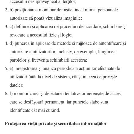
accesului nesupravegheat al terţilor;
b) poziţionarea monitoarelor astfel încât numai persoanele
autorizate să poată vizualiza imaginile;
c) definirea şi aplicarea de proceduri de acordare, schimbare şi
revocare a accesului fizic şi logic;
d) punerea în aplicare de metode şi mijloace de autentificare şi
autorizare a utilizatorilor, inclusiv, de exemplu, lungimea
parolelor şi frecvenţa schimbării acestora;
e) înregistrarea şi analiza periodică a acţiunilor efectuate de
utilizatori (atât la nivel de sistem, cât şi în ceea ce priveşte
datele);
f) monitorizarea şi detectarea tentativelor nereuşite de acces,
care se desfăşoară permanent, iar punctele slabe sunt
identificate cât mai curând.
Protejarea vieţii private şi securitatea informaţiilor