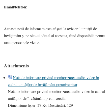
Email/telefon
: ________________________
Această notă de informare este afișată la avizierul unității de
învățământ și pe site-ul oficial al acesteia, fiind disponibilă pentru
toate persoanele vizate.
Attachments
Nota de informare privind monitorizarea audio-video în
cadrul unităţilor de învăţământ preuniversitar
Nota de informare privind monitorizarea audio-video în cadrul
unităţilor de învăţământ preuniversitar
Dimensiune fișier:
27 Ko
Descărcări:
129