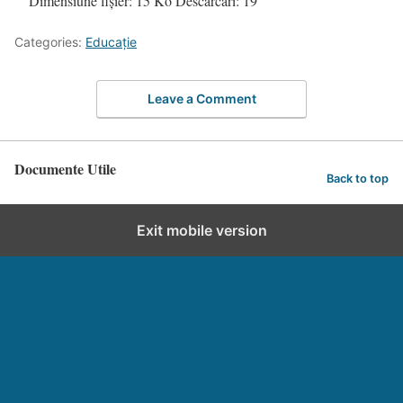
Dimensiune fișier:
15 Ko
Descărcări:
19
Categories:
Educație
Leave a Comment
Documente Utile
Back to top
Exit mobile version