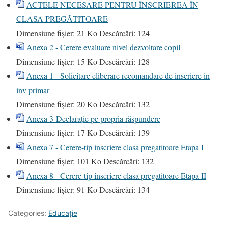
ACTELE NECESARE PENTRU ÎNSCRIEREA ÎN
CLASA PREGĂTITOARE
Dimensiune fișier:
21 Ko
Descărcări:
124
Anexa 2 - Cerere evaluare nivel dezvoltare copil
Dimensiune fișier:
15 Ko
Descărcări:
128
Anexa 1 - Solicitare eliberare recomandare de inscriere in
inv primar
Dimensiune fișier:
20 Ko
Descărcări:
132
Anexa 3-Declarație pe propria răspundere
Dimensiune fișier:
17 Ko
Descărcări:
139
Anexa 7 - Cerere-tip inscriere clasa pregatitoare Etapa I
Dimensiune fișier:
101 Ko
Descărcări:
132
Anexa 8 - Cerere-tip inscriere clasa pregatitoare Etapa II
Dimensiune fișier:
91 Ko
Descărcări:
134
Categories:
Educație