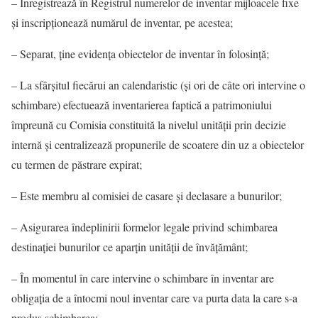
– Înregistrează în Registrul numerelor de inventar mijloacele fixe
şi inscripţionează numărul de inventar, pe acestea;
– Separat, ţine evidenţa obiectelor de inventar în folosinţă;
– La sfârşitul fiecărui an calendaristic (şi ori de câte ori intervine o
schimbare) efectuează inventarierea faptică a patrimoniului
împreună cu Comisia constituită la nivelul unităţii prin decizie
internă şi centralizează propunerile de scoatere din uz a obiectelor
cu termen de păstrare expirat;
– Este membru al comisiei de casare şi declasare a bunurilor;
– Asigurarea îndeplinirii formelor legale privind schimbarea
destinaţiei bunurilor ce aparţin unităţii de învăţământ;
– În momentul în care intervine o schimbare în inventar are
obligaţia de a întocmi noul inventar care va purta data la care s-a
produs schimbarea;