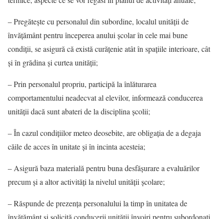
– Pregăteşte cu personalul din subordine, localul unității de
învățământ pentru începerea anului şcolar în cele mai bune
condiţii, se asigură că există curăţenie atât în spaţiile interioare, cât
şi în grădina şi curtea unității;
– Prin personalul propriu, participă la înlăturarea
comportamentului neadecvat al elevilor, informează conducerea
unității dacă sunt abateri de la disciplina şcolii;
– În cazul condiţiilor meteo deosebite, are obligaţia de a degaja
căile de acces în unitate şi în incinta acesteia;
– Asigură baza materială pentru buna desfăşurare a evaluărilor
precum şi a altor activităţi la nivelul unităţii şcolare;
– Răspunde de prezenţa personalului la timp în unitatea de
învățământ şi solicită conducerii unității învoiri pentru subordonaţi