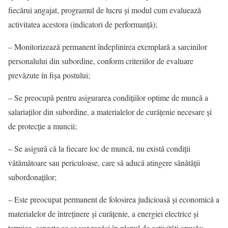
fiecărui angajat, programul de lucru şi modul cum evaluează
activitatea acestora (indicatori de performanţă);
– Monitorizează permanent îndeplinirea exemplară a sarcinilor
personalului din subordine, conform criteriilor de evaluare
prevăzute în fişa postului;
– Se preocupă pentru asigurarea condiţiilor optime de muncă a
salariaţilor din subordine, a materialelor de curăţenie necesare şi
de protecţie a muncii;
– Se asigură că la fiecare loc de muncă, nu există condiţii
vătămătoare sau periculoase, care să aducă atingere sănătăţii
subordonaţilor;
– Este preocupat permanent de folosirea judicioasă şi economică a
materialelor de întreţinere şi curăţenie, a energiei electrice şi
termice, aspecte ce se vor regăsi în planul de activităţi anuale;