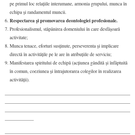
pe primul loc relațiile interumane, armonia grupului, munca în
echipa și randamentul muncii.
Respectarea și promovarea deontologiei profesionale.
Profesionalismul, stăpânirea domeniului în care desfăşoară
activitate;
Munca tenace, eforturi susținute, perseverenta și implicare
directă în activităţile pe le are în atribuţiile de serviciu;
Manifestarea spiritului de echipă (acțiunea gândită și înfăptuită
în comun, coeziunea și întrajutorarea colegilor în realizarea
activităţii).
____________________________________________________
____________________________________________________
____________________________________________________
____________
____________________________________________________