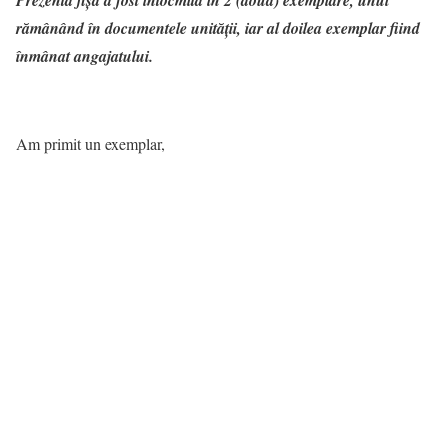
Prezenta fişă a fost întocmită în 2 (două) exemplare, unul
rămânând în documentele unității, iar al doilea exemplar fiind
înmânat angajatului.
Am primit un exemplar,