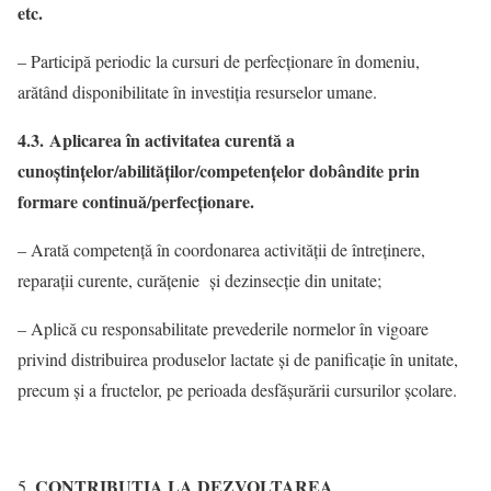
etc.
– Participă periodic la cursuri de perfecţionare în domeniu,
arătând disponibilitate în investiţia resurselor umane.
4.3. Aplicarea în activitatea curentă a
cunoştinţelor/abilităţilor/competenţelor dobândite prin
formare continuă/perfecţionare.
– Arată competenţă în coordonarea activităţii de întreținere,
reparații curente, curăţenie și dezinsecţie din unitate;
– Aplică cu responsabilitate prevederile normelor în vigoare
privind distribuirea produselor lactate și de panificaţie în unitate,
precum și a fructelor, pe perioada desfăşurării cursurilor şcolare.
CONTRIBUŢIA LA DEZVOLTAREA