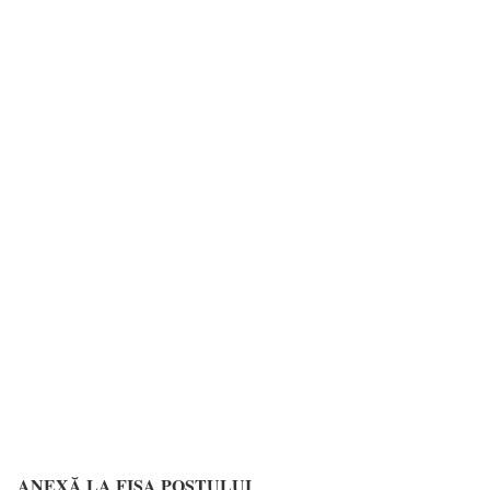
ANEXĂ LA FIȘA POSTULUI